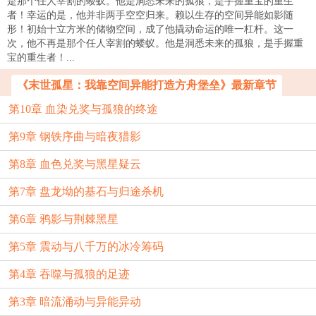
是那个任人宰割的蝼蚁。他是洞悉未来的孤狼，是手握重宝的重生
者！幸运的是，他并非两手空空归来。赖以生存的空间异能如影随
形！初始十立方米的储物空间，成了他撬动命运的唯一杠杆。这一
次，他不再是那个任人宰割的蝼蚁。他是洞悉未来的孤狼，是手握重
宝的重生者！...
《末世孤星：我靠空间异能打造方舟堡垒》最新章节
第10章 血染兑奖与孤狼的终途
第9章 钢铁序曲与暗夜猎影
第8章 血色兑奖与黑星疑云
第7章 盘龙坳的基石与归途杀机
第6章 鸦影与荆棘黑星
第5章 震动与八千万的冰冷筹码
第4章 吞噬与孤狼的足迹
第3章 暗流涌动与异能异动