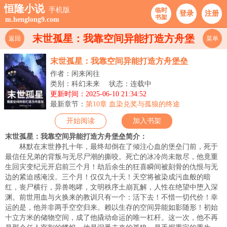
恒隆小说
手机版
临时
登录
注册
书架
m.henglong9.com
末世孤星：我靠空间异能打造方舟堡
返回
菜单
垒
末世孤星：我靠空间异能打造方舟堡垒
作者：闲来闲往
类别：科幻未来
状态：连载中
更新时间：2025-06-10 21:34:52
最新章节：
第10章 血染兑奖与孤狼的终途
开始阅读
加入书架
末世孤星：我靠空间异能打造方舟堡垒简介：
林默在末世挣扎十年，最终却倒在了倾注心血的堡垒门前，死于
最信任兄弟的背叛与无尽尸潮的撕咬。死亡的冰冷尚未散尽，他竟重
生回灾变纪元开启前三个月！劫后余生的狂喜瞬间被刻骨的仇恨与无
边的紧迫感淹没。三个月！仅仅九十天！天空将被染成污血般的暗
红，丧尸横行，异兽咆哮，文明秩序土崩瓦解，人性在绝望中堕入深
渊。前世用血与火换来的教训只有一个：活下去！不惜一切代价！幸
运的是，他并非两手空空归来。赖以生存的空间异能如影随形！初始
十立方米的储物空间，成了他撬动命运的唯一杠杆。这一次，他不再