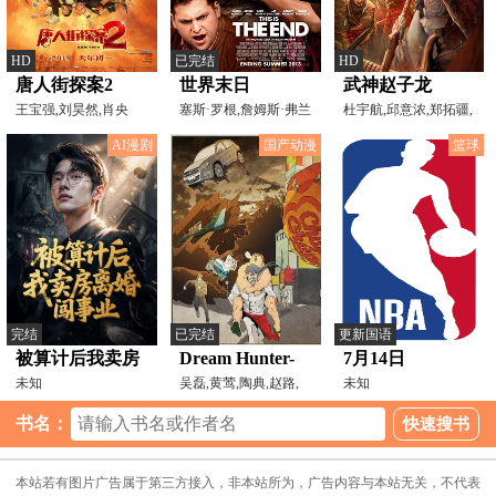
HD
已完结
HD
唐人街探案2
世界末日
武神赵子龙
王宝强,刘昊然,肖央
塞斯·罗根,詹姆斯·弗兰
杜宇航,邱意浓,郑拓疆,
科,乔纳·希尔,杰
宋美洁,希童
AI漫剧
国产动漫
篮球
完结
已完结
更新国语
被算计后我卖房
Dream Hunter-
7月14日
离婚闯事业
未知
狩梦人
吴磊,黄莺,陶典,赵路,
2025NBA夏季联
未知
王明扬
赛 篮网VS奇才
书名：
本站若有图片广告属于第三方接入，非本站所为，广告内容与本站无关，不代表