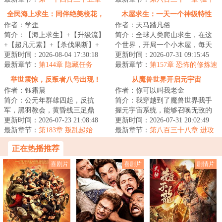
四连星（下）
冲撞
全民海上求生：同伴绝美校花，
木屋求生：一天一个神级特性
作者：学歪
作者：天马踏凡俗
无限打捞
简介：【海上求生】+【升级流】
简介：全球人类爬山求生，在这
+【超凡元素】+【杀伐果断】+
个世界，开局一个小木屋，每天
【多女主】+【船只升级】
更新时间：2026-08-04 17:30:18
都要朝着看不到山顶的山上前
更新时间：2026-07-31 09:15:45
&lt;br&gt;全民穿越...
最新章节：
第144章 隐藏任务
进。&lt;br/&gt;...
最新章节：
第157章 恐怖的修炼速
度
举世震惊，反叛者八号出现！
从魔兽世界开启元宇宙
作者：钰霜晨
作者：你可以叫我老金
简介：公元年群雄四起，反抗
简介：我穿越到了魔兽世界我手
军，黑羽教会，黄昏线三足鼎
握元宇宙系统，能够召唤无敌的
立，传言教会的领导者得到了来
更新时间：2026-07-23 21:08:48
玩家游戏角色什么巨龙，古神，
更新时间：2026-07-31 20:02:49
自真正神明的力量，...
最新章节：
第183章 叛乱起始
泰坦，统统秒杀...
最新章节：
第八百三十八章 进攻
祖玛沙尔
正在热播推荐
喜剧片
喜剧片
剧情片