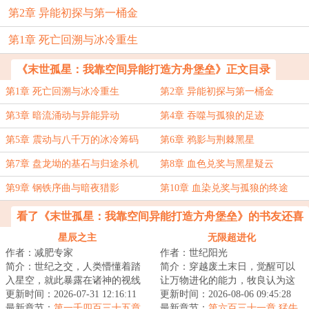
第2章 异能初探与第一桶金
第1章 死亡回溯与冰冷重生
《末世孤星：我靠空间异能打造方舟堡垒》正文目录
第1章 死亡回溯与冰冷重生
第2章 异能初探与第一桶金
第3章 暗流涌动与异能异动
第4章 吞噬与孤狼的足迹
第5章 震动与八千万的冰冷筹码
第6章 鸦影与荆棘黑星
第7章 盘龙坳的基石与归途杀机
第8章 血色兑奖与黑星疑云
第9章 钢铁序曲与暗夜猎影
第10章 血染兑奖与孤狼的终途
看了《末世孤星：我靠空间异能打造方舟堡垒》的书友还喜
欢看
星辰之主
无限超进化
作者：减肥专家
作者：世纪阳光
简介：世纪之交，人类懵懂着踏
简介：穿越废土末日，觉醒可以
入星空，就此暴露在诸神的视线
让万物进化的能力，牧良认为这
之下。少年罗南背负着祖父的罪
更新时间：2026-07-31 12:16:11
很刑，日子越来越有判头了。一
更新时间：2026-08-06 09:45:28
孽，走出实验室...
最新章节：
第一千四百三十五章
棵草，被他进化...
最新章节：
第六百三十一章 猛牛