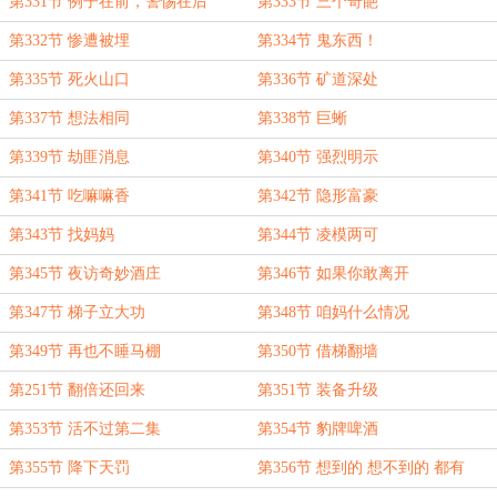
第331节 例子在前，警惕在后
第333节 三个奇葩
第332节 惨遭被埋
第334节 鬼东西！
第335节 死火山口
第336节 矿道深处
第337节 想法相同
第338节 巨蜥
第339节 劫匪消息
第340节 强烈明示
第341节 吃嘛嘛香
第342节 隐形富豪
第343节 找妈妈
第344节 凌模两可
第345节 夜访奇妙酒庄
第346节 如果你敢离开
第347节 梯子立大功
第348节 咱妈什么情况
第349节 再也不睡马棚
第350节 借梯翻墙
第251节 翻倍还回来
第351节 装备升级
第353节 活不过第二集
第354节 豹牌啤酒
第355节 降下天罚
第356节 想到的 想不到的 都有