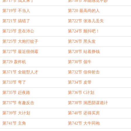
第717节 我又来了
第718节 本能感觉不妙
第719节 不当人
第720 最高尚的人
第721节 搞错了
第722节 张洛儿丢失
第723节 意在沛公
第724节 颤抖吧！
第725节 大炮打蚊子
第726节 黑头发
第727节 最近很倒霉
第728节 站着挣钱
第729 轰炸机
第730节 倔牛
第371节 全能型人才
第732节 信仰射击
第733节 弯了
第734节 皮带
第735节 赶夜路
第736节 C计划
第737节 有趣反击
第738节 洞悉阴谋诡计
第739节 大计划
第740节 还得买房
第741节 主角
第742节 大牛同袍