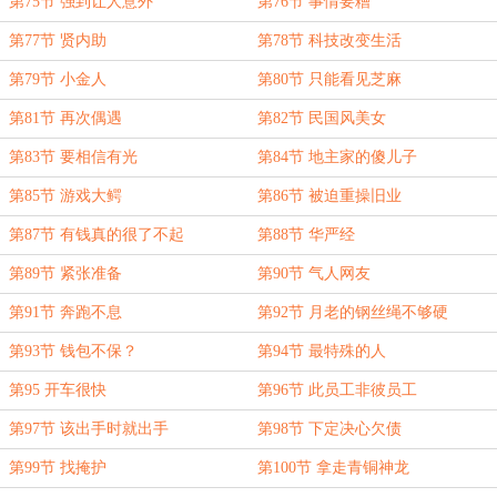
第75节 强到让人意外
第76节 事情要糟
第77节 贤内助
第78节 科技改变生活
第79节 小金人
第80节 只能看见芝麻
第81节 再次偶遇
第82节 民国风美女
第83节 要相信有光
第84节 地主家的傻儿子
第85节 游戏大鳄
第86节 被迫重操旧业
第87节 有钱真的很了不起
第88节 华严经
第89节 紧张准备
第90节 气人网友
第91节 奔跑不息
第92节 月老的钢丝绳不够硬
第93节 钱包不保？
第94节 最特殊的人
第95 开车很快
第96节 此员工非彼员工
第97节 该出手时就出手
第98节 下定决心欠债
第99节 找掩护
第100节 拿走青铜神龙