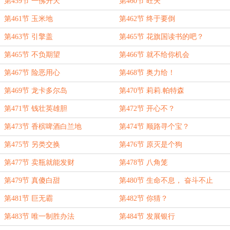
第459节 一佛升天
第460节 旺夫
第461节 玉米地
第462节 终于要倒
第463节 引擎盖
第465节 花旗国读书的吧？
第465节 不负期望
第466节 就不给你机会
第467节 险恶用心
第468节 奥力给！
第469节 龙卡多尔岛
第470节 莉莉.帕特森
第471节 钱壮英雄胆
第472节 开心不？
第473节 香槟啤酒白兰地
第474节 顺路寻个宝？
第475节 另类交换
第476节 原灭是个狗
第477节 卖瓶就能发财
第478节 八角笼
第479节 真傻白甜
第480节 生命不息， 奋斗不止
第481节 巨无霸
第482节 你猜？
第483节 唯一制胜办法
第484节 发展银行