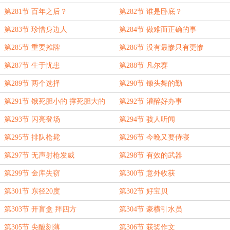
第281节 百年之后？
第282节 谁是卧底？
第283节 珍惜身边人
第284节 做难而正确的事
第285节 重要摊牌
第286节 没有最惨只有更惨
第287节 生于忧患
第288节 凡尔赛
第289节 两个选择
第290节 锄头舞的勤
第291节 饿死胆小的 撑死胆大的
第292节 灌醉好办事
第293节 闪亮登场
第294节 骇人听闻
第295节 排队枪毙
第296节 今晚又要侍寝
第297节 无声射枪发威
第298节 有效的武器
第299节 金库失窃
第300节 意外收获
第301节 东径20度
第302节 好宝贝
第303节 开盲盒 拜四方
第304节 豪横引水员
第305节 尖酸刻薄
第306节 获奖作文