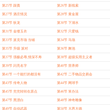
第25节 踩粪
第26节 新线索
第27节 酒庄情况
第28节 黄金屋
第29节 狄龙
第30节 下湖水
第31节 金缕玉衣
第32节 只爱钱
第33节 派克市场 当铺
第34节 马场
第35节 升级 派对
第36节 舞池
第37节 强极必辱,情深不寿
第38节 超级实用主义者
第39节 闪亮名字
第40节 营养师
第41节 一个能打的都没有
第42节 二手物品交易会
第43节 传奇人物
第44节 网球手
第45节 兜兜转转在原点
第46节 笨办法
第47节 黑漂白
第48节 神奇雕像
第49节 自动武器
第50节 大恩大德