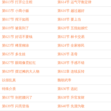
第613节 打开公主棺
第614节 运气守衡定律
第615节 小商小贩
第616节 越过越好
第617节 挥汗如雨
第618节 要上当
第619节 被装到了
第620节 五指姑娘忙
第621节 好话不要钱
第622节 林卡交易
第623节 稀里糊涂
第624节 全家移民
第625节 多生娃
第626节 圣母
第627节 眼睛像霓虹红
第628节 手感不错
第629节 摆过摊的大人物
第632章 连续反转
以假乱真
魏朝武帝
特殊介质
第636节 选妃
第637节 别把腰闪了
第638节 升官发财
第639节 闪亮登场
第640节 先溜为敬