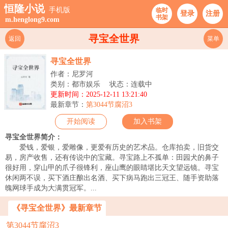
恒隆小说
手机版
临时
登录
注册
书架
m.henglong9.com
寻宝全世界
返回
菜单
寻宝全世界
作者：尼罗河
类别：都市娱乐
状态：连载中
更新时间：2025-12-11 13:21:40
最新章节：
第3044节腐沼3
开始阅读
加入书架
寻宝全世界简介：
爱钱，爱银，爱雕像，更爱有历史的艺术品。仓库拍卖，旧货交
易，房产收售，还有传说中的宝藏。寻宝路上不孤单：田园犬的鼻子
很好用，穿山甲的爪子很锋利，座山鹰的眼睛堪比天文望远镜。寻宝
休闲两不误，买下酒庄酿出名酒、买下病马跑出三冠王、随手资助落
魄网球手成为大满贯冠军。...
《寻宝全世界》最新章节
第3044节腐沼3