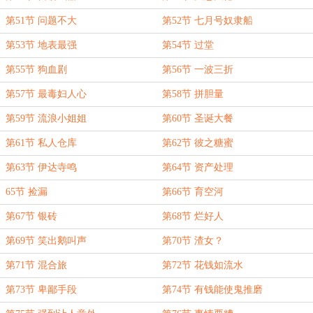
第51节 问题不大
第52节 七月号奴隶船
第53节 地表最强
第54节 过堂
第55节 狗血剧
第56节 一波三折
第57节 最毒妇人心
第58节 拼胆量
第59节 流浪小姐姐
第60节 圣诞大餐
第61节 私人仓库
第62节 彼之糖蜜
第63节 伊达寺鸣
第64节 资产处理
65节 捡漏
第66节 育空河
第67节 银砖
第68节 烂好人
第69节 笑出鹅叫声
第70节 渣女？
第71节 混合旅
第72节 花钱如流水
第73节 卑鄙手段
第74节 有钱能使鬼推磨