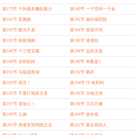
第179节 干的最多赚的最少
第180节 一寸空间一寸金
第181节 双胞胎
第182节 疯狂福利院
第183节 眼光不差
第184节 发现不同
第185节 收获满舱
第186节 堪德拉
第186节 十三世宝藏
第188节 走的太急
第189节 全部割掉
第190节 奇数是3
第191节 马留提斯湖
第192节 晓庐
第193节 谣言！
第194节 汗.哈利利
第195节 不要打我坏主意
第196节 当地主持
第197节 请放心！
第198节 卫兵石像
第199节 公厕
第200节 放长线
第201节 燕雀安知鸿鹄之志
第202节 最从容的人