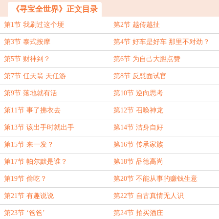
《寻宝全世界》正文目录
第1节 我刷过这个埂
第2节 越传越扯
第3节 泰式按摩
第4节 好车是好车 那里不对劲？
第5节 财神到？
第6节 为自己大胆点赞
第7节 任天翁 天任游
第8节 反怼面试官
第9节 落地就有活
第10节 逆向思考
第11节 事了拂衣去
第12节 召唤神龙
第13节 该出手时就出手
第14节 洁身自好
第15节 来一发？
第16节 传承家族
第17节 帕尔默是谁？
第18节 品德高尚
第19节 偷吃？
第20节 不能从事的赚钱生意
第21节 有趣说说
第22节 自古真情无人识
第23节 ‘爸爸’
第24节 拍买酒庄