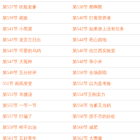
第537节 吹瓶老爹
第538节 爬啊爬
第539节 毙敌
第540节 打着营养液
第541节 小黑屋
第542节 如果身上没有任务
第543节 龙舌兰日出
第544节 死心踏地
第545节 可爱的乌鸡
第546节 伯兰西实验室
第547节 大冤种
第548节 乖小米
第549节 五分好评
第550节 全场跟唱
551节 画风突变
第552节 以为是考验
第553节 羊腰汤
第554节王刚卖力
第555节 一节一节
第556节 当爹又当妈
第557节 打偏了
第558节 捞不尽的好处
第559节 榨不出油
第560节 减肥
第561节 五好青年
第562节 大鹰徽