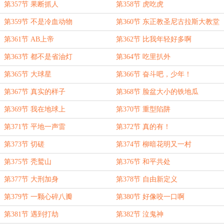
第357节 果断抓人
第358节 虎吃虎
第359节 不是冷血动物
第360节 东正教圣尼古拉斯大教堂
第361节 AB上帝
第362节 比我年轻好多啊
第363节 都不是省油灯
第364节 吃里扒外
第365节 大球星
第366节 奋斗吧，少年！
第367节 真实的样子
第368节 脸盆大小的铁地瓜
第369节 我在地球上
第370节 重型陷阱
第371节 平地一声雷
第372节 真的有！
第373节 切磋
第374节 柳暗花明又一村
第375节 秃鹫山
第376节 和平共处
第377节 大刑加身
第378节 自由新定义
第379节 一颗心碎八瓣
第380节 好像咬一口啊
第381节 遇到打劫
第382节 泣鬼神