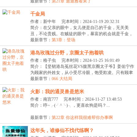
【掠...
最新章节：
第21章 迪迪雅看呆了
千金局
作者：新中年
完本时间：2024-11-19 20:32:31
简介：在父亲的眼中，女儿便是自己的千金，无关美
丑，不论贵贱。在贼徒的眼中，暴富的机会就是千金，
无关...
最新章节：
第3章：登场
港岛玫瑰过分野，京圈太子抱着哄
作者：格子虫
完本时间：2024-11-25 16:01:49
简介：【坚韧港岛菟丝花VS腹黑京圈太子爷】姜佑宁作
为顾家的外姓女，从小受尽冷眼，饱受欺凌。只有顾聿
衍...
最新章节：
066 大结局
火影：我的通灵兽是悠米
作者：南宫777
完本时间：2024-11-27 13:48:53
简介：哼~╭(╯^╰)╮，更喜欢狗是吗？...
最新章节：
第22章 你这样我很难帮你办事啊
这年头，谁修仙不找代练啊？