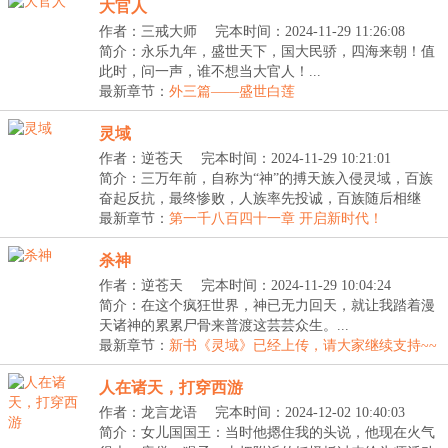
大官人
作者：三戒大师
完本时间：2024-11-29 11:26:08
简介：永乐九年，盛世天下，国大民骄，四海来朝！值
此时，问一声，谁不想当大官人！...
最新章节：
外三篇——盛世白莲
灵域
作者：逆苍天
完本时间：2024-11-29 10:21:01
简介：三万年前，自称为“神”的搏天族入侵灵域，百族
奋起反抗，最终惨败，人族率先投诚，百族随后相继
臣...
最新章节：
第一千八百四十一章 开启新时代！
杀神
作者：逆苍天
完本时间：2024-11-29 10:04:24
简介：在这个疯狂世界，神已无力回天，就让我踏着漫
天诸神的累累尸骨来普渡这芸芸众生。...
最新章节：
新书《灵域》已经上传，请大家继续支持~~
人在诸天，打穿西游
作者：龙言龙语
完本时间：2024-12-02 10:40:03
简介：女儿国国王：当时他摁住我的头说，他现在火气