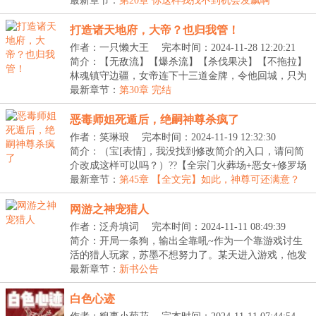
LV】：...
最新章节：
第20章 你这样我找不到机会发飙啊
打造诸天地府，大帝？也归我管！
作者：一只懒大王
完本时间：2024-11-28 12:20:21
简介：【无敌流】【爆杀流】【杀伐果决】【不拖拉】
林魂镇守边疆，女帝连下十三道金牌，令他回城，只为
用...
最新章节：
第30章 完结
恶毒师姐死遁后，绝嗣神尊杀疯了
作者：笑琳琅
完本时间：2024-11-19 12:32:30
简介：（宝[表情]，我没找到修改简介的入口，请问简
介改成这样可以吗？）??【全宗门火葬场+恶女+修罗场
+...
最新章节：
第45章 【全文完】如此，神尊可还满意？
网游之神宠猎人
作者：泛舟填词
完本时间：2024-11-11 08:49:39
简介：开局一条狗，输出全靠吼~作为一个靠游戏讨生
活的猎人玩家，苏墨不想努力了。某天进入游戏，他发
现...
最新章节：
新书公告
白色心迹