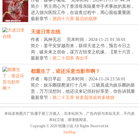
作者：糗事小菊花
完本时间：2024-11-11 07:44:54
简介：男主周心为了查清母亲陆夏华手术事故的真相，
进入德兴医院工作，在追查过程中，周心面临重重困
境，...
最新章节：
第四十六章:最后的底牌
天道日常在线
作者：风神无忌
完本时间：2024-11-21 01:50:01
简介：姜平安穿越而来，获得天道之书，预言今日之
局，破未来之宿命，谋万古恒变之机缘。【第十六页，
人间...
最新章节：
第二十四章 再出手
都重生了，谁还乐意当影帝啊？
作者：每日早起
完本时间：2024-11-24 23:56:01
简介：娱乐圈摸爬滚打十几年，江晓晨成为娱乐圈的新
贵，万万没想到，他还没来记得好好享受，你告诉我重
生...
最新章节：
第二十五章 有多嚣张就有多狼狈
本站若有图片广告属于第三方接入，非本站所为，广告内容与本站无关，不代表
本站立场，请谨慎阅读。
Copyright © 2020 恒隆小说 All Rights Reserved.kk
SiteMap