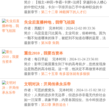
简介：【领主+种田+争霸+卡牌+法师】穿越到令人糟心
的中世纪大陆，卡尔一字排开自己手中各种职业的卡
牌。...
最新章节：
第二十二章 神殿脚下的人才们
失业后直播种地，我带飞祖国
作者：黑醋汁
完本时间：2024-12-02 09:33:36
简介：乌蛮蛮是只比翼鸟，主业司农，俗称种地。因为
一颗不知道哪来的珠子，被贬到不知道在哪的蓝星，法
力...
最新章节：
第36章 朱鹮
重生2010，我要当资本
作者：每日早起
完本时间：2024-11-24 23:56:01
简介：影帝江晓晨重生到了年的高考前夕，忽然发现身
边是熟悉的高冷校花。这一世，他决定不再做资本的提
线...
最新章节：
第二十五章 有多嚣张就有多狼狈
文明对决：开局传承永乐帝
作者：可恶的窝窝头
完本时间：2024-11-15 02:38:12
简介：人类的进步并无边界，但进步亦非毫无代价社会
如一汪深潭，表象平静，内里各国拉扯。当今科技进步
缓...
最新章节：
第22章 乘胜追击！