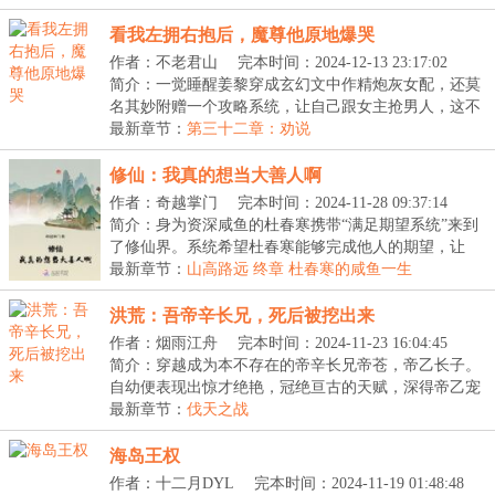
看我左拥右抱后，魔尊他原地爆哭
作者：不老君山
完本时间：2024-12-13 23:17:02
简介：一觉睡醒姜黎穿成玄幻文中作精炮灰女配，还莫
名其妙附赠一个攻略系统，让自己跟女主抢男人，这不
是...
最新章节：
第三十二章：劝说
修仙：我真的想当大善人啊
作者：奇越掌门
完本时间：2024-11-28 09:37:14
简介：身为资深咸鱼的杜春寒携带“满足期望系统”来到
了修仙界。系统希望杜春寒能够完成他人的期望，让
他...
最新章节：
山高路远 终章 杜春寒的咸鱼一生
洪荒：吾帝辛长兄，死后被挖出来
作者：烟雨江舟
完本时间：2024-11-23 16:04:45
简介：穿越成为本不存在的帝辛长兄帝苍，帝乙长子。
自幼便表现出惊才绝艳，冠绝亘古的天赋，深得帝乙宠
爱...
最新章节：
伐天之战
海岛王权
作者：十二月DYL
完本时间：2024-11-19 01:48:48