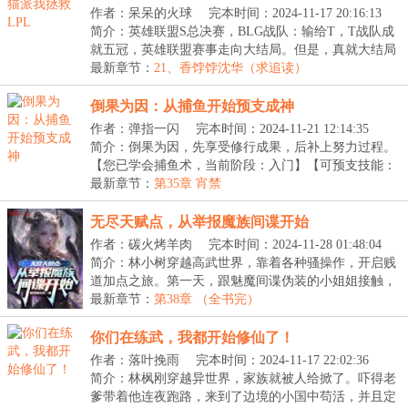
作者：呆呆的火球
完本时间：2024-11-17 20:16:13
简介：英雄联盟S总决赛，BLG战队：输给T，T战队成
就五冠，英雄联盟赛事走向大结局。但是，真就大结局
了吗...
最新章节：
21、香饽饽沈华（求追读）
倒果为因：从捕鱼开始预支成神
作者：弹指一闪
完本时间：2024-11-21 12:14:35
简介：倒果为因，先享受修行成果，后补上努力过程。
【您已学会捕鱼术，当前阶段：入门】【可预支技能：
捕...
最新章节：
第35章 宵禁
无尽天赋点，从举报魔族间谍开始
作者：碳火烤羊肉
完本时间：2024-11-28 01:48:04
简介：林小树穿越高武世界，靠着各种骚操作，开启贱
道加点之旅。第一天，跟魅魔间谍伪装的小姐姐接触，
反...
最新章节：
第38章 （全书完）
你们在练武，我都开始修仙了！
作者：落叶挽雨
完本时间：2024-11-17 22:02:36
简介：林枫刚穿越异世界，家族就被人给掀了。吓得老
爹带着他连夜跑路，来到了边境的小国中苟活，并且定