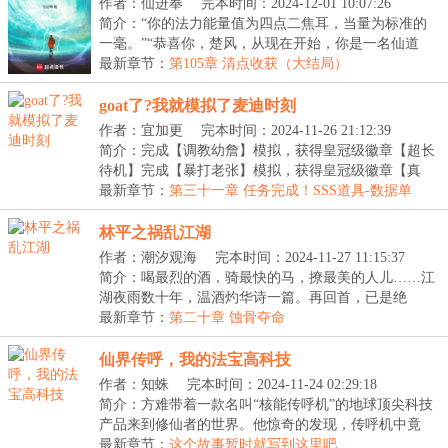
作者：仙进奉
完本时间：2024-12-01 10:07:26
简介：“你的法力能量值为四点二焦耳，当量为标准的
一毫。”“恭喜你，楚风，从现在开始，你是一名仙道
联...
最新章节：
第105章 清点收获（大结局）
goat了?我就模拟了麦迪时刻
作者：宜加更
完本时间：2024-11-26 21:12:39
简介：完成【调教幼詹】模拟，获得皇冠级徽章【超长
待机】完成【暴打老张】模拟，获得皇冠级徽章【真
·GO...
最新章节：
第三十一章 任务完成！SSS道具-数据单
林平之祸乱江湖
作者：潮汐观海
完本时间：2024-11-27 11:15:37
简介：喝最烈的酒，骑最快的马，撩最美的人儿……江
湖夜雨数十年，温酒灼华诗一篇。再回首，已是绝
巅。...
最新章节：
第二十章 蚀骨夺命
仙界传呼，我的法宝高科技
作者：知蛛
完本时间：2024-11-24 02:29:18
简介：方难带着一款名叫“核能传呼机”的地球顶尖科技
产品来到修仙者的世界。他惊奇的发现，传呼机中竟
然...
最新章节：
这个故事暂时就写到这里吧