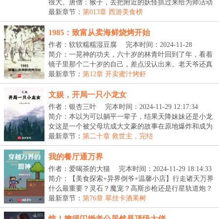
很大。唐僧：猴子，去把附近的妖怪抓过来给为师活动
活...
最新章节：
第013章 西游美食榜
1985：致富从卖海鲜烧烤开始
作者：软软糯糯湿豆腐
完本时间：2024-11-28
23:57:18
简介：一晃神的功夫，六十岁的林青叶回到了年，看着
镜子里那个二十岁的自己，差点没认出来。老天爷还真
给...
最新章节：
第12章 开卖蜜汁烤虾
文娱，开局一只小龙女
作者：银杏三叶
完本时间：2024-11-29 12:17:34
简介：本以为可以躺平一辈子，结果天降妹妹还是小龙
女这是一个被父母坑成大文豪的故事在原地爆炸和成为
文...
最新章节：
第二十章 救世主，完结
我的餐厅通万界
作者：爱喝茶的大猫
完本时间：2024-11-29 18:14:33
简介：【美食探索+异界倒爷+温馨小店】行走诸天万界
什么最重要？灵石？魔宠？高斯步枪还是行星轨道炮？
不...
最新章节：
第76章 翠丝卡酒果树
惊！撩得闪婚老公居然是顶级大佬