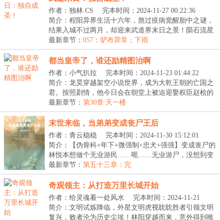
作者：独林.CS
完本时间：2024-11-27 00:22:36
简介：程阳异界生活十六年，熬过疫病觉醒胎中之谜，
结果入城不过两月，却迎来武道界末日之景！陨石流星
的...
最新章节：
057：驴布异常；下雨
都当皇帝了，谁还励精图治啊
作者：小气扒拉
完本时间：2024-11-23 01:44:22
简介：龙昊穿越架空小说世界，成为大乾王朝的亡国之
君。按照剧情，他今日会在朝堂上被迫迎娶权臣赵桧的
女...
最新章节：
第30章 天一楼
末世来临，当弟弟变成丧尸王后
作者：青云稳稳
完本时间：2024-11-30 15:12:01
简介：【伪骨科+年下+微强制+忠犬+强强】变成丧尸的
林悦本想做个无业游民……呃……无业游尸，没想到变
成...
最新章节：
第五十三章：完
奇观领主：从打造万里长城开始
作者：给灵魂看一处风水
完本时间：2024-11-21
23:35:10
简介：文明试炼降临，外星文明虎视眈眈胜者引领文明
复兴，败者沦为历史尘埃！林阳穿越而来，意外得到唯