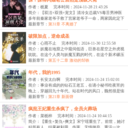
作者：栀夏
完本时间：2024-11-28 21:43:26
简介：【双洁+双强+宠文】清冷女总裁VS毒舌男神医
多年前秦家老爷子救了宫家老爷子一命，两家因此定下
了婚...
最新章节：
第31章 不离婚了
破限加点，逆命成圣
作者：心雨不止
完本时间：2024-11-30 12:55:58
简介：妖魔在地窟之中窥伺低语，巨兽在星空之外虎视
眈眈。在这个人类与妖魔互戮的时代，在这个新术碾压
旧...
最新章节：
第五十二章 激动的邹铁
年代，我的1995
作者：长安太白啊
完本时间：2024-11-24 15:02:01
简介：事业有成的的钻石王老五，在请小秘书吃夜宵的
晚上，穿越回九十年代。站在时代的风口，魏然很是恼
火...
最新章节：
第21章 新面饼
疯批王妃重生杀疯了，全员火葬场
作者：菜栀梓
完本时间：2024-11-24 10:44:15
简介：【重生+复仇+爽文】宋宁瑶重生了。前世，她讨
好所有人，结果被利用，伤害，无情抛弃。重活一次，