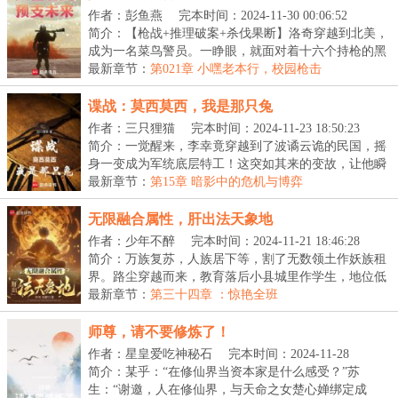
作者：彭鱼燕
完本时间：2024-11-30 00:06:52
简介：【枪战+推理破案+杀伐果断】洛奇穿越到北美，
成为一名菜鸟警员。一睁眼，就面对着十六个持枪的黑
人...
最新章节：
第021章 小嘿老本行，校园枪击
谍战：莫西莫西，我是那只兔
作者：三只狸猫
完本时间：2024-11-23 18:50:23
简介：一觉醒来，李幸竟穿越到了波谲云诡的民国，摇
身一变成为军统底层特工！这突如其来的变故，让他瞬
间...
最新章节：
第15章 暗影中的危机与博弈
无限融合属性，肝出法天象地
作者：少年不醉
完本时间：2024-11-21 18:46:28
简介：万族复苏，人族居下等，割了无数领土作妖族租
界。路尘穿越而来，教育落后小县城里作学生，地位低
微...
最新章节：
第三十四章 ：惊艳全班
师尊，请不要修炼了！
作者：星皇爱吃神秘石
完本时间：2024-11-28
20:40:10
简介：某乎：“在修仙界当资本家是什么感受？”苏
生：“谢邀，人在修仙界，与天命之女楚心婵绑定成