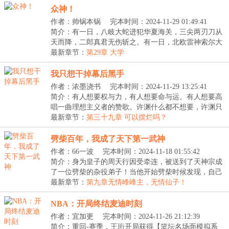
众神！
作者：帅锅本锅
完本时间：2024-11-29 01:49:41
简介：有一日，八岐大蛇进犯华夏海关，三尖两刃刀从
天而降，二郎真君无伤斩之。有一日，北欧雷神索尔大
战...
最新章节：
第29章 大学
我只想干掉幕后黑手
作者：浓墨浇书
完本时间：2024-11-29 13:25:41
简介：有人想要权与力，有人想要命与运。有人想要高
唱一曲理想主义者的赞歌。许渊什么都不想要，许渊只
想...
最新章节：
第三十九章 可以摆烂吗？
劈柴百年，我成了天下第一武神
作者：66一波
完本时间：2024-11-18 01:55:42
简介：身为皇子的周天行因受牵连，被送到了天神宗成
了一位劈柴的杂役弟子！当他开始劈柴时候发现，自己
劈...
最新章节：
第九章无情峰峰主，无情仙子！
NBA：开局终结麦迪时刻
作者：宜加更
完本时间：2024-11-26 21:12:39
简介：重回-赛季，王珩开局获得【篮坛名场面模拟系