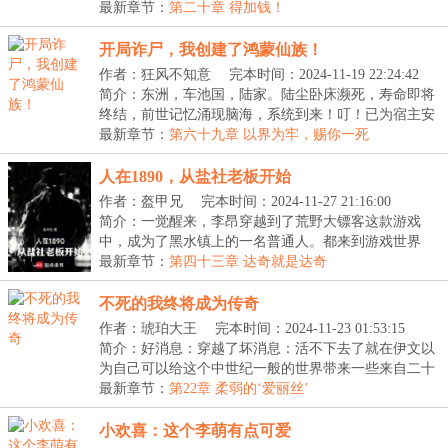
下...
最新章节：
第二十章 得加钱！
开局诈尸，我创建了鸿蒙仙族！
作者：狂风不知意
完本时间：2024-11-19 22:24:42
简介：东洲，车池国，陆家。陆尘卧床濒死，寿命即将
终结，前世记忆涌现脑海，系统到来！叮！已为宿主安
装...
最新章节：
第六十九章 以界为牢，赐你一死
人在1890，从盐社老板开始
作者：盔甲兄
完本时间：2024-11-27 21:16:00
简介：一觉醒来，李昂穿越到了荒野大镖客这款游戏
中，成为了黑水镇上的一名普通人。都来到游戏世界
了，自...
最新章节：
第四十三章 达奇就是达奇
不死的我终将成为传奇
作者：琥珀大王
完本时间：2024-11-23 01:53:15
简介：好消息：穿越了坏消息：活不下去了就在伊文以
为自己可以给这个中世纪一般的世界带来一些来自二十
一...
最新章节：
第22章 柔弱的‘爱丽丝’
小欢喜：这个李萌有点可爱