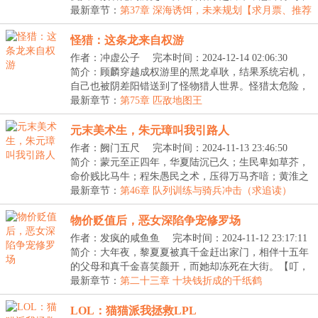
一...
最新章节：
第37章 深海诱饵，未来规划【求月票、推荐
票】
怪猎：这条龙来自权游
作者：冲虚公子
完本时间：2024-12-14 02:06:30
简介：顾麟穿越成权游里的黑龙卓耿，结果系统宕机，
自己也被阴差阳错送到了怪物猎人世界。怪猎太危险，
我...
最新章节：
第75章 匹敌地图王
元末美术生，朱元璋叫我引路人
作者：阙门五尺
完本时间：2024-11-13 23:46:50
简介：蒙元至正四年，华夏陆沉已久；生民卑如草芥，
命价贱比马牛；程朱愚民之术，压得万马齐喑；黄淮之
间...
最新章节：
第46章 队列训练与骑兵冲击（求追读）
物价贬值后，恶女深陷争宠修罗场
作者：发疯的咸鱼鱼
完本时间：2024-11-12 23:17:11
简介：大年夜，黎夏夏被真千金赶出家门，相伴十五年
的父母和真千金喜笑颜开，而她却冻死在大街。【叮，
恭...
最新章节：
第二十三章 十块钱折成的千纸鹤
LOL：猫猫派我拯救LPL