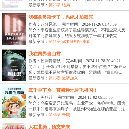
宋...
最新章节：
第26章 结局
我都拿奥斯卡了，系统才加载完
作者：八分风流
完本时间：2024-11-26 01:45:59
简介：李逸重生后获得了最佳导演系统，不顾全家人反
对考了北影导演系，结果系统加载了十年才加载完……
【...
最新章节：
第11章 你要证明给我看
我在两界当山君
作者：仗剑舞清秋
完本时间：2024-11-28 20:40:21
简介：“肚子饿了找不到猎物，要不吃个仁先？”“桥豆麻
袋，武松我不是故意要偷袭你的，雅蠛蝶！”白山穿...
最新章节：
第16章 邀请加入
真千金下乡，直播种地带飞祖国！
作者：黑醋汁
完本时间：2024-12-02 09:33:36
简介：乌蛮蛮是只比翼鸟，主业司农，俗称种地。因为
一颗不知道哪来的珠子，被贬到不知道在哪的蓝星，法
力...
最新章节：
第36章 朱鹮
人在北美，预支未来