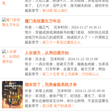
20:36:18
简介：人在江夏，刚满十八，吹灭蜡烛，养老送终系统
来了。【六十岁，花甲之年，身为鳏夫的你，感伤学生
时...
最新章节：
第14章 双人成行
魔门老祖重生万年后
作者：一腿正气
完本时间：2024-11-27 16:36:11
简介：穿越成游戏满级账号的魔门老祖，但时间点却是
游戏万年后自己的遗照里，他成纸片人了！一片黑暗之
中...
最新章节：
第三十一章见过魔祖大人
人在诸天，从周伯通开始
作者：目水金
完本时间：2024-11-22 10:21:08
简介：一具白骨身，游诸天万界，频换血肉躯，当承其
缘，继其性，行开怀事，走通天道。诸天万界，周伯
通、...
最新章节：
第二十五章 世上无难事，只怕有心人
都末世了，完美修炼系统才来
作者：风筝上的猫
完本时间：2024-11-26 01:49:26
简介：坏消息，被丧尸咬了。好消息，重生了。坏消
息，重生在被咬前五分钟，有什么卵用。不是应该重生
在丧...
最新章节：
第24章 丧尸的真相！