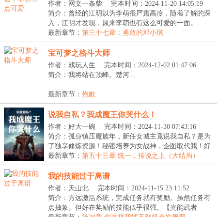
作者：网文一条柴
完本时间：2024-11-20 14:05:19
简介：曾经的江明以为李萌很严肃高冷，随着了解的深
入，江明才发现，原来李萌也有这么可爱的一面。...
最新章节：
第三十七章：勇敢的邓小琪
宝可梦之格斗大师
作者：戏玩人生
完本时间：2024-12-02 01:47:06
简介：我将站在顶峰。楚河...
最新章节：
抱歉
说我自私？我成魔王你哭什么！
作者：好大一碗
完本时间：2024-11-30 07:43:16
简介：孤身镇压魔族年，新任女城主竟说我自私？是为
了独享修炼资源！秘密培养为女战神，企图取代我！好
好...
最新章节：
第五十三章 统一，传说之上（大结局）
我的技能过于离谱
作者：天山北
完本时间：2024-11-15 23:11:52
简介：方远激活系统，完成任务就有奖励。虽然任务有
点抽象。但好在奖励的技能似乎很强。【光能武者