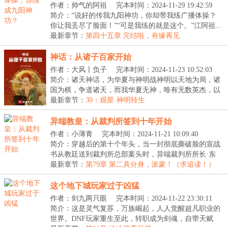
作者：帅气的阿祖
完本时间：2024-11-29 19:42:59
简介：“说好的传我九阳神功，你却带我练广播体操？
你让我丢尽了脸面！”“可是我练的就是这个。”江阿祖...
最新章节：
第四十五章 完结啦，有缘再见
神话：从诸子百家开始
作者：大风丨负子
完本时间：2024-11-23 10:52:03
简介：诸天神话，为华夏与神明战神明以天地为局，诸
国为棋，争道诸天，而我华夏无神，唯有无数英杰，以
命...
最新章节：
30：观星·神明转生
异端教皇：从裁判所签到十年开始
作者：小薄青
完本时间：2024-11-21 10:09:40
简介：穿越后的第十个年头，当一封彻底撕破脸的宣战
书从教廷送到裁判所总部案头时，异端裁判所所长·东
方...
最新章节：
第79章 第二具分身，派蒙！（求追读！）
这个地下城玩家过于凶猛
作者：剑九两只眼
完本时间：2024-11-22 23:30:11
简介：这是灵气复苏，万族崛起，人人觉醒超凡职业的
世界。DNF玩家重生至此，转职成为剑魂，自带天赋