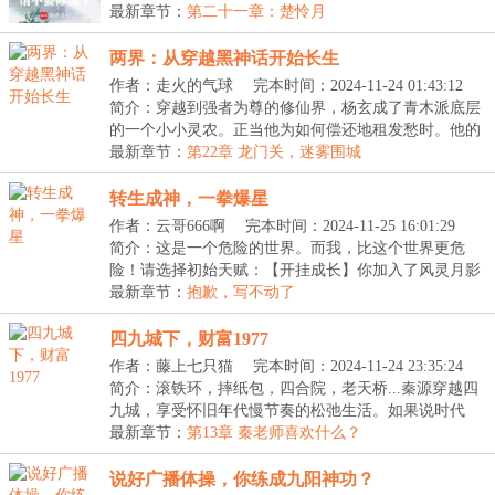
功，每...
最新章节：
第二十一章：楚怜月
两界：从穿越黑神话开始长生
作者：走火的气球
完本时间：2024-11-24 01:43:12
简介：穿越到强者为尊的修仙界，杨玄成了青木派底层
的一个小小灵农。正当他为如何偿还地租发愁时。他的
脑...
最新章节：
第22章 龙门关，迷雾围城
转生成神，一拳爆星
作者：云哥666啊
完本时间：2024-11-25 16:01:29
简介：这是一个危险的世界。而我，比这个世界更危
险！请选择初始天赋：【开挂成长】你加入了风灵月影
宗。...
最新章节：
抱歉，写不动了
四九城下，财富1977
作者：藤上七只猫
完本时间：2024-11-24 23:35:24
简介：滚铁环，摔纸包，四合院，老天桥...秦源穿越四
九城，享受怀旧年代慢节奏的松弛生活。如果说时代
的...
最新章节：
第13章 秦老师喜欢什么？
说好广播体操，你练成九阳神功？