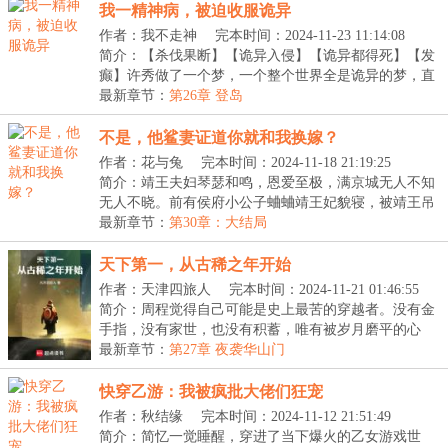
我一精神病，被迫收服诡异
作者：我不走神
完本时间：2024-11-23 11:14:08
简介：【杀伐果断】【诡异入侵】【诡异都得死】【发
癫】许秀做了一个梦，一个整个世界全是诡异的梦，直
到...
最新章节：
第26章 登岛
不是，他鲨妻证道你就和我换嫁？
作者：花与兔
完本时间：2024-11-18 21:19:25
简介：靖王夫妇琴瑟和鸣，恩爱至极，满京城无人不知
无人不晓。前有侯府小公子蛐蛐靖王妃貌寝，被靖王吊
树...
最新章节：
第30章：大结局
天下第一，从古稀之年开始
作者：天津四旅人
完本时间：2024-11-21 01:46:55
简介：周程觉得自己可能是史上最苦的穿越者。没有金
手指，没有家世，也没有积蓄，唯有被岁月磨平的心
态，...
最新章节：
第27章 夜袭华山门
快穿乙游：我被疯批大佬们狂宠
作者：秋结缘
完本时间：2024-11-12 21:51:49
简介：简忆一觉睡醒，穿进了当下爆火的乙女游戏世