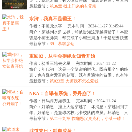
灵气，飘然若仙；有人体质特殊，如真龙在世；有人悟
性...
最新章节：
第36章 找上门来的玄元宗
水浒，我真不是霸王！
作者：不睡觉水字
完本时间：2024-11-27 01:45:44
简介：穿越到水浒世界，却被告知这穿越搞错了！本应
该是小霸王孙策，却变成了小霸王周通！于是想要快些
得...
最新章节：
39、慕容彦达
重回82，从学会拒绝女知青开始
作者：骑着三轮去火星
完本时间：2024-11-22
09:00:16
简介：年代初，这是一个复杂的时代。既有那个年的纯
真，也有嫌穷爱富的刻薄。既有普遍性的贫困，也有许
多...
最新章节：
第023章 大师我不怎么爱钱
NBA：自曝有系统，乔丹崩了！
作者：日码两万如养生
完本时间：2024-11-24
11:12:39
简介：好消息：撞上大运穿越了！坏消息：穿越回到了
年。好消息：是篮球名校北卡校队的成员。坏消息：只
是...
最新章节：
第二十九章 帽翻恶汉奥克利，小菜一碟！
（求追读）
武道末日：独自成圣！