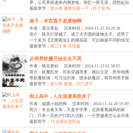
界，公司系统递来内测资格。简忆一阵无语，回想起自
己才...
最新章节：
第16章 随便结尾一下（扑了这书( ; _ ;
)/~~~）
娘子，本宫真不是废物啊
作者：墨玉青衫
完本时间：2024-11-25 10:29:58
简介：陈天行穿越了。成了大齐国的废物太子。还带了
一个名为【王图霸业】的模拟器，可以根据不同的情况
进...
最新章节：
第三十章 完结篇
从饲养妖魔开始长生不死
作者：唯见青衫
完本时间：2024-11-23 01:58:05
简介：妖魔乱世，司辰穿越而来，难以立足，所幸他携
带妖魔牧场，可万法归身。猎杀妖魔后，将其饲养于牧
场...
最新章节：
第31章 偶遇，宗门弟子
刚上高中，人生逆袭系统来了
作者：妮露小姐的狗
完本时间：2024-11-14 20:19:49
简介：冬去春又来，又是开学季，北原看着漏风的家
门，只有一页的户口陷入沉默，一介穿越者怎么会沦落
到这...
最新章节：
13.这或许是约会