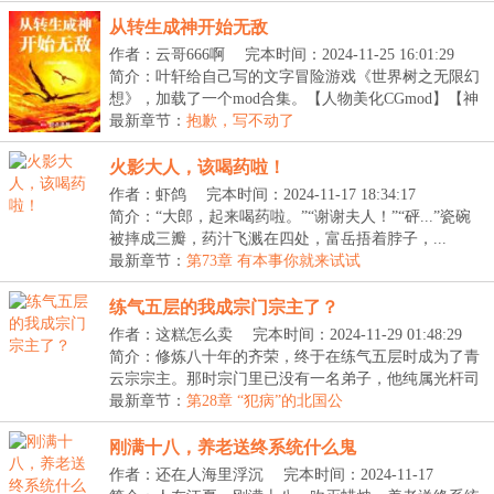
从转生成神开始无敌
作者：云哥666啊
完本时间：2024-11-25 16:01:29
简介：叶轩给自己写的文字冒险游戏《世界树之无限幻
想》，加载了一个mod合集。【人物美化CGmod】【神
器打...
最新章节：
抱歉，写不动了
火影大人，该喝药啦！
作者：虾鸽
完本时间：2024-11-17 18:34:17
简介：“大郎，起来喝药啦。”“谢谢夫人！”“砰...”瓷碗
被摔成三瓣，药汁飞溅在四处，富岳捂着脖子，...
最新章节：
第73章 有本事你就来试试
练气五层的我成宗门宗主了？
作者：这糕怎么卖
完本时间：2024-11-29 01:48:29
简介：修炼八十年的齐荣，终于在练气五层时成为了青
云宗宗主。那时宗门里已没有一名弟子，他纯属光杆司
令...
最新章节：
第28章 “犯病”的北国公
刚满十八，养老送终系统什么鬼
作者：还在人海里浮沉
完本时间：2024-11-17