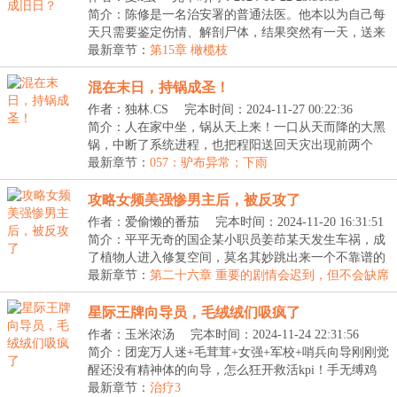
简介：陈修是一名治安署的普通法医。他本以为自己每
天只需要鉴定伤情、解剖尸体，结果突然有一天，送来
一...
最新章节：
第15章 橄榄枝
混在末日，持锅成圣！
作者：独林.CS
完本时间：2024-11-27 00:22:36
简介：人在家中坐，锅从天上来！一口从天而降的大黑
锅，中断了系统进程，也把程阳送回天灾出现前两个
月，...
最新章节：
057：驴布异常；下雨
攻略女频美强惨男主后，被反攻了
作者：爱偷懒的番茄
完本时间：2024-11-20 16:31:51
简介：平平无奇的国企某小职员姜茚某天发生车祸，成
了植物人进入修复空间，莫名其妙跳出来一个不靠谱的
系...
最新章节：
第二十六章 重要的剧情会迟到，但不会缺席
星际王牌向导员，毛绒绒们吸疯了
作者：玉米浓汤
完本时间：2024-11-24 22:31:56
简介：团宠万人迷+毛茸茸+女强+军校+哨兵向导刚刚觉
醒还没有精神体的向导，怎么狂开救活kpi！手无缚鸡
之...
最新章节：
治疗3