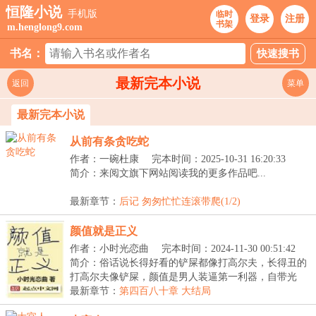
恒隆小说
手机版
临时
登录
注册
书架
m.henglong9.com
书名：
最新完本小说
返回
菜单
最新完本小说
从前有条贪吃蛇
作者：一碗杜康
完本时间：2025-10-31 16:20:33
简介：来阅文旗下网站阅读我的更多作品吧...
最新章节：
后记 匆匆忙忙连滚带爬(1/2)
颜值就是正义
作者：小时光恋曲
完本时间：2024-11-30 00:51:42
简介：俗话说长得好看的铲屎都像打高尔夫，长得丑的
打高尔夫像铲屎，颜值是男人装逼第一利器，自带光
环，...
最新章节：
第四百八十章 大结局