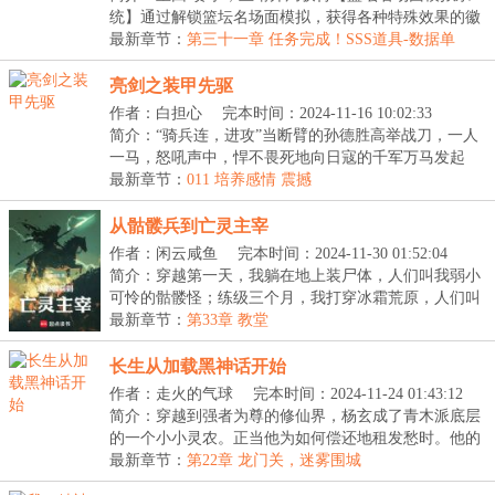
统】通过解锁篮坛名场面模拟，获得各种特殊效果的徽
章...
最新章节：
第三十一章 任务完成！SSS道具-数据单
亮剑之装甲先驱
作者：白担心
完本时间：2024-11-16 10:02:33
简介：“骑兵连，进攻”当断臂的孙德胜高举战刀，一人
一马，怒吼声中，悍不畏死地向日寇的千军万马发起
冲...
最新章节：
011 培养感情 震撼
从骷髅兵到亡灵主宰
作者：闲云咸鱼
完本时间：2024-11-30 01:52:04
简介：穿越第一天，我躺在地上装尸体，人们叫我弱小
可怜的骷髅怪；练级三个月，我打穿冰霜荒原，人们叫
我...
最新章节：
第33章 教堂
长生从加载黑神话开始
作者：走火的气球
完本时间：2024-11-24 01:43:12
简介：穿越到强者为尊的修仙界，杨玄成了青木派底层
的一个小小灵农。正当他为如何偿还地租发愁时。他的
脑...
最新章节：
第22章 龙门关，迷雾围城