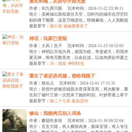
重生剑魂，从掠夺开始无敌
作者：剑九两只眼
完本时间：2024-11-22 23:30:11
简介：圣树抽出新枝遮住天空，旧时代的城市在浮空巨
鲸的身下颤栗…这是万物进化，怪物遍地，人人觉醒超
凡...
最新章节：
第21章 迪迪雅看呆了
神话：玩家已登陆
作者：大风丨负子
完本时间：2024-11-23 10:52:03
简介：神明以天地为局，诸国为棋，争道诸天；而我华
夏无神，唯有无数英杰，以命赴战，以血肉撑起华夏之
天...
最新章节：
30：观星·神明转生
重生了谁还讲武德，都给我跪下
作者：猫虫儿
完本时间：2024-12-01 17:15:35
简介：前世叶妍被庶姐跟夫君谋害至死，再次醒来，重
生到了被叶兰第一次想杀了她的时刻。叶妍带着上辈子
的...
最新章节：
第二十七章 最后交待
修仙：我能拷贝别人词条
作者：蘑菇吃多啦
完本时间：2024-11-18 09:32:04
简介：玄玄大陆，有人横练肉身，炼体至强；有人专注