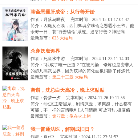
聊斋恶霸肝成帝：从行善开始
作者：月落乌啼夜
完本时间：2024-12-01 17:04:47
简介：因诡女召唤，西门卿魂穿聊斋之恶霸小王爷。他
余寿一日，获“行善续命”系统。逼爷行善？神经病
吗？...
最新章节：
023 大结局
杀穿妖魔诡界
作者：死鱼水中游
完本时间：2024-11-23 11:14:03
简介：“我成了唯一正道？”在被污染，修炼也是变非人
的超凡高武世界，因为获得的简化面板消除了修炼代
价...
最新章节：
第二十三章 大结局
离谱，沈总白天高冷，晚上求贴贴
作者：骨梦一夕
完本时间：2024-11-26 19:11:56
简介：#此文主暗黑系，剧情疯走，求爽感，什么都有
可能，不一样的言情哦#【人间清醒.可盐可甜.极度偏
执....
最新章节：
第77章：像在火上烤
我一普通法医，解剖成旧日？
作者：夏x虫
完本时间：2024-11-22 23:51:53