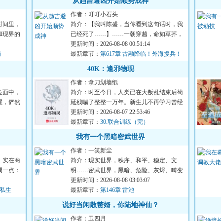
从趋吉避凶开始顺势成神
作者：叮叮小石头
时间里，
简介：【我叫陈盛，当你看到这句话时，我
和现界的
已经死了……】……一朝穿越，命如草芥，
睁眼便是两军对垒的生死...
更新时间：2026-08-08 00:51:14
秘
最新章节：
第617章 古融降临！外海援兵！
40K：逢邪物现
作者：拿刀划墙纸
位面中，
简介：时至今日，人类已在大叛乱结束后苟
腥，俨然
延残喘了整整一万年。新生儿不再学习曾经
的历史，过往的英雄如今...
更新时间：2026-08-07 22:53:46
最新章节：
30.联合训练（完）
我有一个黑暗密武世界
作者：一笑新尘
。实在商
简介：现实世界，秩序、和平、稳定、文
调一点：
明……密武世界，黑暗、危险、灰烬、畸变
陈峰穿越而来，成为锦城大...
更新时间：2026-08-08 03:03:07
的私生
最新章节：
第146章 雷池
说好当闲散赘婿，你陆地神仙？
作者：卫四月