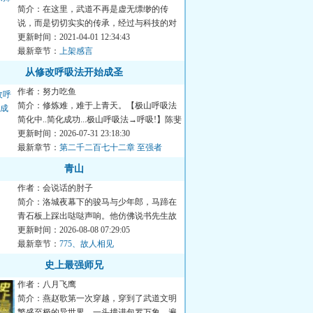
简介：在这里，武道不再是虚无缥缈的传
说，而是切切实实的传承，经过与科技的对
抗后，彻底融入了社会，有...
更新时间：2021-04-01 12:34:43
最新章节：
上架感言
从修改呼吸法开始成圣
作者：努力吃鱼
简介：修炼难，难于上青天。【极山呼吸法
简化中..简化成功...极山呼吸法→呼吸!】陈斐
深吸了一口气。【极...
更新时间：2026-07-31 23:18:30
最新章节：
第二千二百七十二章 至强者
青山
作者：会说话的肘子
简介：洛城夜幕下的骏马与少年郎，马蹄在
青石板上踩出哒哒声响。他仿佛说书先生故
事中的人物，从云瀑中来...
更新时间：2026-08-08 07:29:05
最新章节：
775、故人相见
史上最强师兄
作者：八月飞鹰
简介：燕赵歌第一次穿越，穿到了武道文明
繁盛至极的异世界，一头撞进包罗万象，遍