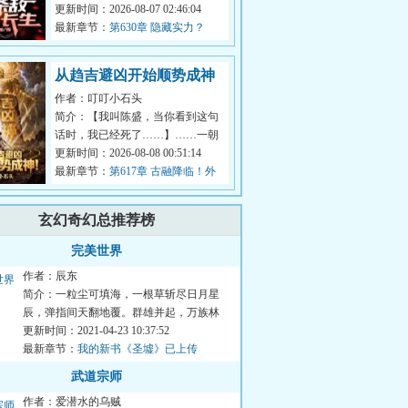
彻定北元，将汉家中原完全掌控，
更新时间：2026-08-07 02:46:04
为自己儿...
最新章节：
第630章 隐藏实力？
从趋吉避凶开始顺势成神
作者：叮叮小石头
简介：【我叫陈盛，当你看到这句
话时，我已经死了……】……一朝
穿越，命如草芥，睁眼便是两军对
更新时间：2026-08-08 00:51:14
垒的生死...
最新章节：
第617章 古融降临！外
海援兵！
玄幻奇幻总推荐榜
完美世界
作者：辰东
简介：一粒尘可填海，一根草斩尽日月星
辰，弹指间天翻地覆。群雄并起，万族林
立，诸圣争霸，乱天动地。问...
更新时间：2021-04-23 10:37:52
最新章节：
我的新书《圣墟》已上传
武道宗师
作者：爱潜水的乌贼