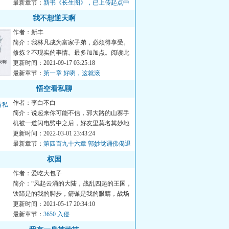
最新章节：
新书《长生图》，已上传起点中
文网
我不想逆天啊
作者：新丰
简介：我林凡成为富家子弟，必须得享受。
修炼？不现实的事情。最多加加点。阅读此
书可能带来不适，此书已...
更新时间：2021-09-17 03:25:18
最新章节：
第一章 好咧，这就滚
悟空看私聊
作者：李白不白
简介：说起来你可能不信，郭大路的山寨手
机被一道闪电劈中之后，好友里莫名其妙地
多了一个名叫“孙悟空”...
更新时间：2022-03-01 23:43:24
最新章节：
第四百九十六章 郭妙觉诵佛偈退
敌！
权国
作者：爱吃大包子
简介：“风起云涌的大陆，战乱四起的王国，
铁蹄是的我的脚步，箭镞是我的眼睛，战场
猎鹰的旗帜迎风飘扬，...
更新时间：2021-05-17 20:34:10
最新章节：
3650 入侵