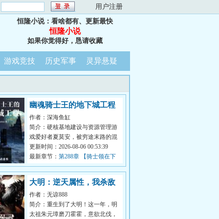
：
用户注册
恒隆小说：看啥都有、更新最快
恒隆小说
如果你觉得好，恳请收藏
游戏竞技
历史军事
灵异悬疑
幽魂骑士王的地下城工程
作者：深海鱼缸
简介：硬核基地建设与资源管理游
戏爱好者夏莫安，被穷途末路的混
血魔族塔莉亚·罗诺威召唤，穿越异
更新时间：2026-08-06 00:53:39
世界，...
最新章节：
第288章 【骑士领在下
雨】
大明：逆天属性，我杀敌
作者：无谅888
捡取长生
简介：重生到了大明！这一年，明
太祖朱元璋磨刀霍霍，意欲北伐，