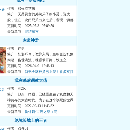
我有一身被动技
作者：熬夜吃苹果
简介：天桑灵宫的外院弟子徐小受，资质一
般，但在一次闭死关出来之后，发现一切都
变了。他获得了一个被动...
更新时间：2025-07-31 07:09:50
最新章节：
完结感言
左道神君
作者：徍男
简介：妖邪环伺，诡异入局，皇朝更迭乱象
四起，俗世洪流，唯强拳开路，铁血立
足……手艺人楚歌携一口龙钟...
更新时间：2026-04-01 12:48:13
最新章节：
新书全球神异已上架！多多支持
我在幕后调教大佬
作者：阎ZK
简介：赵离一睁眼，已经重生在了妖魔和天
神共存的太古时代。为了在这个该死的世界
活下去，他不得不拼尽全...
更新时间：2022-02-13 11:43:32
最新章节：
番外篇·古云之章（完）
绝境长城上的王者
作者：点爷01