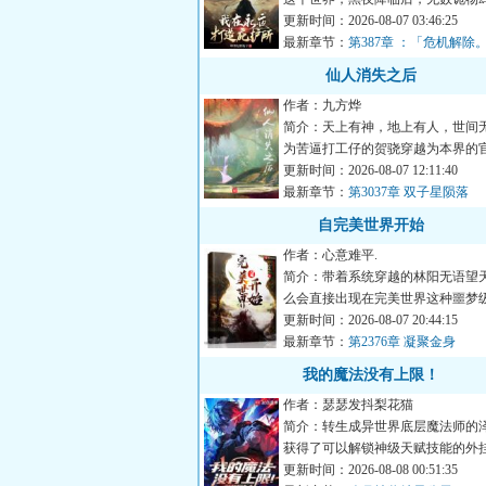
间。他通过穿越自带的永夜...
更新时间：2026-08-07 03:46:25
最新章节：
第387章 ：「危机解除
仙人消失之后
作者：九方烨
简介：天上有神，地上有人，世间
为苦逼打工仔的贺骁穿越为本界的
原以为就此开启锦衣玉食...
更新时间：2026-08-07 12:11:40
最新章节：
第3037章 双子星陨落
自完美世界开始
作者：心意难平.
简介：带着系统穿越的林阳无语望
么会直接出现在完美世界这种噩梦
还好可以继续穿越，不慌...
更新时间：2026-08-07 20:44:15
最新章节：
第2376章 凝聚金身
我的魔法没有上限！
作者：瑟瑟发抖梨花猫
简介：转生成异世界底层魔法师的
获得了可以解锁神级天赋技能的外
二级，即可从以下天赋技...
更新时间：2026-08-08 00:51:35