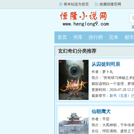
将本站设为首页
收藏恒隆官网
首页
书库
排行榜
完本
都市
玄幻奇幻分类推荐
从囚徒到司辰
作者：萝卜丸
简介：“所有研习神秘之术
都应该明白一个道理，梦
墙。”“在那梦境的尽头，
更新时间：2026-07-28 12:27
高的神乡...
最新章节：
新书《玄君》
仙朝鹰犬
作者：平层
简介：大禹神朝，千年传
在位，悍臣满朝。盛世之