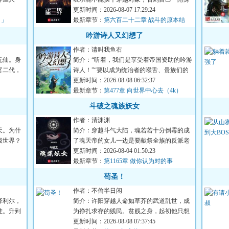
就又又又死了。面对这位...
更新时间：2026-08-07 17:29:24
。」
最新章节：
第六百二十二章 战斗的原本结
局！
吟游诗人又幻想了
作者：请叫我鱼右
无仙。身
简介：“听着，我们是享受着帝国资助的吟游
官二代，
诗人！”“要以成为统治者的喉舌、贵族们的
传声筒为己任。既然...
更新时间：2026-08-08 06:32:37
最新章节：
第477章 向世界中心去（4k）
斗破之魂族妖女
作者：清渊渊
天。为什
简介：穿越斗气大陆，魂若若十分倒霉的成
级世界？
了魂天帝的女儿一边是要献祭全族的反派老
爹，一边是敌对的天命主...
更新时间：2026-08-04 01:50:23
最新章节：
第1165章 做你认为对的事
苟圣！
作者：不偷半日闲
泽利尔，
简介：许阳穿越人命如草芥的武道乱世，成
挂。升到
为挣扎求存的贱民。贫贱之身，起初他只想
活着，吃一口饱饭。直到...
更新时间：2026-08-08 07:37:45