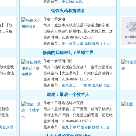
最新章节：
第516章 应战
钢铁火药和施法者
作者：尹紫电
古】【战
简介：魔法本来就应该是不讲道理的东西，
性，具备
但探究万物运行的规律却是人类的天性。这
是一个量产型魔法战工具...
更新时间：2026-08-06 07:25:56
最新章节：
第一百零三章 狐鼠游戏（十三）
修仙的我却来到了巫师世界
作者：食草凯门鳄
秒就是我
简介：杰明发现自己穿越了，金手指是修仙
剑与魔法
百科全书【大道书阁】，可为什么穿越的却
是巫师世界？！星环联邦...
更新时间：2026-08-07 12:13:57
最新章节：
第八百五十一章 多出来的七级
诡秘：最后一个牧羊人
作者：日暮途远锦衣夜行
更新稳
简介：意外穿越，吞下魔药，成为了秘祈人
斯是最
等待主角卢泽的，究竟是主的恩赐，还是绝
望与疯狂？卢泽不知，只...
更新时间：2026-08-08 11:57:38
灵合众联
最新章节：
第九十章 堕落者的救赎（二合
一）