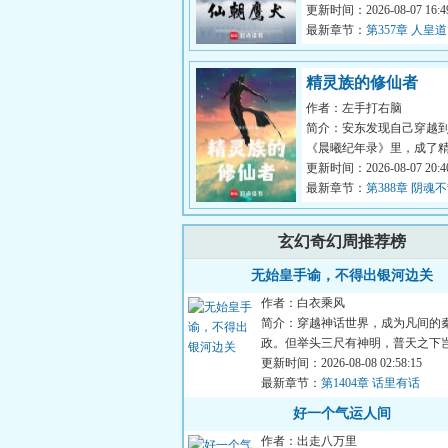
涌动。神魔窥伺，妖孽横
更新时间：2026-08-07 16:49
信觉醒天...
最新章节：
第357章 人皇道
精灵族的修仙者
作者：左手打右脑
简介：安东发现自己穿越
《晨曦纪年录》里，成了
一员。好消息：长生种，
更新时间：2026-08-07 20:40
久。坏消息...
最新章节：
第388章 阴魂
伙
玄幻奇幻周推荐榜
无始皇手谕，不得出银河边关
作者：白衣乘风
简介：穿越神话世界，成为凡间的
政。但举头三尺有神明，普天之下
土？好在遗迹系统觉醒，只要...
更新时间：2026-08-08 02:58:15
最新章节：
第1404章 话里有话
好一个气运人间
作者：出走八万里