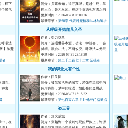
运，榜下
简介：探索未知，追寻真理，超越生死，掌
这个聚气
控人心，是为巫师。在这个资源相对匮乏的
巫师世界之中，穿越者洛...
更新时间：2026-08-08 06:00:26
最新章节：
第68章 代表种魔植和丛林与追求
形式之人难入我门！
从呼吸开始超凡入圣
作者：努力吃鱼
山呼吸法
简介：连通世界本源，功法一学就会，一会
吸!】陈斐
就精。融合功法，不断蜕变。呼吸法→元辰
剑典→九霄星辰诀。渡江...
更新时间：2026-07-31 23:18:30
强者
最新章节：
第二千二百七十二章 至强者
我的职业太有个性
作者：团又圆
三四五。
简介：被黑雾活埋的城市，游荡在黑暗中的
。种出一
伟岸身影，梦中的呓语，如山岳的金属残
骸，这是一个疯狂的世界，...
更新时间：2026-08-07 15:15:22
啸
最新章节：
第七百零八章 且让他登门掂量掂
量
盗三界
作者：烟火成城
界中，在
简介：穿越到一个被剑钉死的尸体上，许源
肆虐人
表示能不能换个穿越对象，否则自己一附身