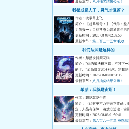
最新章节：
八月抽奖结果公示！
我都成超人了，灵气才复苏？
作者：铁掌草上飞
简介：【超凡编号：】【代号：盘
力简报一：目标常态为普通青年男
远超生物极限的肉体强度...
更新时间：2026-08-08 02:09:56
最新章节：
第二百三十五章 吸收
我们法师是这样的
作者：瑟瑟发抖梨花猫
简介：“你的魔法很不错，不过下一
的了。”至高魔导师泽利尔。穿越到
的异世界，泽利尔获...
更新时间：2026-08-08 00:51:35
最新章节：
八月抽奖结果公示！
希腊：我就是宙斯！
作者：想吃就吃牛肉
简介：（已有单本万字完本作品，
定，人品有保障，请放心追读）宙
初，是最终，是天穹的神主。...
更新时间：2026-08-08 01:50:41
最新章节：
第六百八十五章 神恩精
邦王国