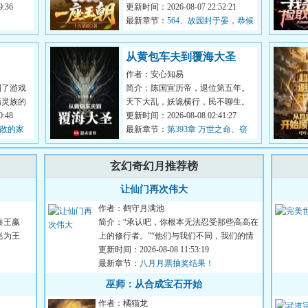
行。连山
:36
明夷穿越到了游戏《天下潮》中，
更新时间：2026-08-07 22:52:21
成为了刚...
最新章节：
564、故园封于晏，恭候
二位多时！（二合一）
从黄包车夫到覆海大圣
作者：安心知易
到了游戏
简介：陈国宣历帝，退位第五年。
精灵族的
天下大乱，妖诡横行，民不聊生。
寿命悠
:48
内有军阀割据，武人横行，肆虐一
更新时间：2026-08-08 02:41:27
不散的家
方，外有...
最新章节：
第393章 万世之命、窃
势
玄幻奇幻月推荐榜
让仙门再次伟大
作者：鹤守月满池
秦王嬴
简介：“承认吧，你根本无法忍受那些高高在
岂为王
上的修行者。”“他们与我们不同，我们的情
感无法共通，我们的...
更新时间：2026-08-08 11:53:19
最新章节：
八月月票抽奖结果！
巫师：从合成宝石开始
作者：橘猫龙