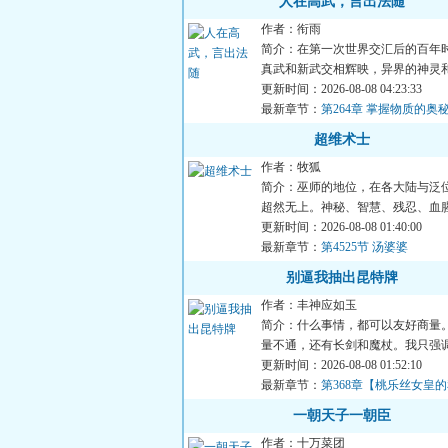
人在高武，言出法随
作者：衔雨
简介：在第一次世界交汇后的百年
真武和新武交相辉映，异界的神灵
强人层出不穷。“就比如...
更新时间：2026-08-08 04:23:33
最新章节：
第264章 掌握物质的奥
超维术士
作者：牧狐
简介：巫师的地位，在各大陆与泛
超然无上。神秘、智慧、残忍、血
是巫师的代名词。但真实...
更新时间：2026-08-08 01:40:00
最新章节：
第4525节 汤婆婆
别逼我抽出昆特牌
作者：丰神应如玉
简介：什么事情，都可以友好商量
量不通，还有长剑和魔杖。我只强
别逼我抽出昆特牌。·在...
更新时间：2026-08-08 01:52:10
最新章节：
第368章【桃乐丝女皇
子？！】
一朝天子一朝臣
作者：十万菜团