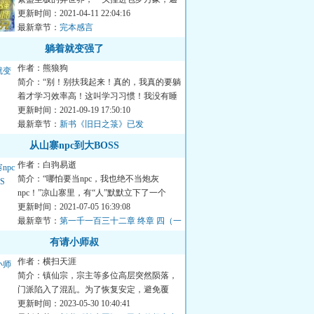
收天下经典的神宫藏书楼...
更新时间：2021-04-11 22:04:16
最新章节：
完本感言
躺着就变强了
作者：熊狼狗
简介：“别！别扶我起来！真的，我真的要躺
着才学习效率高！这叫学习习惯！我没有睡
觉！”懒乃是人类之天...
更新时间：2021-09-19 17:50:10
最新章节：
新书《旧日之箓》已发
从山寨npc到大BOSS
作者：白驹易逝
简介：“哪怕要当npc，我也绝不当炮灰
npc！”凉山寨里，有“人”默默立下了一个
flag。我叫秦书剑。皇皇三...
更新时间：2021-07-05 16:39:08
最新章节：
第一千一百三十二章 终章 四（一
万五千字大章）
有请小师叔
作者：横扫天涯
简介：镇仙宗，宗主等多位高层突然陨落，
门派陷入了混乱。为了恢复安定，避免覆
灭，无奈之下，只好请一直...
更新时间：2023-05-30 10:40:41