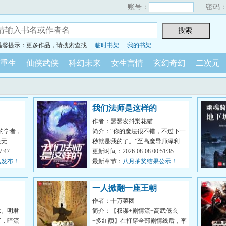
账号：
密码
温馨提示：更多作品，请搜索查找
临时书架
我的书架
重生
仙侠武侠
科幻未来
女生言情
玄幻奇幻
二次元
我们法师是这样的
作者：瑟瑟发抖梨花猫
的学者，
简介：“你的魔法很不错，不过下一
境无
秒就是我的了。”至高魔导师泽利
是通向至
:47
尔。穿越到剑与魔法的异世界，泽
更新时间：2026-08-08 00:51:35
已发布！
利尔获...
最新章节：
八月抽奖结果公示！
一人掀翻一座王朝
作者：十万菜团
承。明君
简介：【权谋+剧情流+高武低玄
下，暗流
+多红颜】在打穿全部剧情线后，李