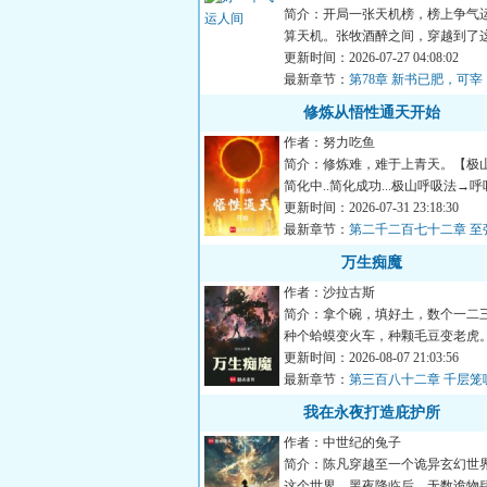
简介：开局一张天机榜，榜上争气
算天机。张牧酒醉之间，穿越到了
运，修武道的世界。有人...
更新时间：2026-07-27 04:08:02
最新章节：
第78章 新书已肥，可宰
修炼从悟性通天开始
作者：努力吃鱼
简介：修炼难，难于上青天。【极
简化中..简化成功...极山呼吸法→呼
深吸了一口气。【极...
更新时间：2026-07-31 23:18:30
最新章节：
第二千二百七十二章 至
万生痴魔
作者：沙拉古斯
简介：拿个碗，填好土，数个一二
种个蛤蟆变火车，种颗毛豆变老虎
身好手艺，一生享福不受...
更新时间：2026-08-07 21:03:56
最新章节：
第三百八十二章 千层笼
我在永夜打造庇护所
作者：中世纪的兔子
简介：陈凡穿越至一个诡异玄幻世
这个世界，黑夜降临后，无数诡物