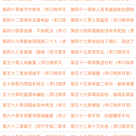
后面都是二合一）
藏，今天晚点了）
第四十章春节年终奖（求订阅求月
第四十一章家人及亲戚朋友的震惊
票求收藏）
（求月票求订阅求收藏）
第四十二章请你去看电影（求订阅
第四十三章入室盗窃（求订阅求收
求月票求收藏）
藏求月票）
第四十四章追捕，不知死活（求订
第四十四章我真的没有杀死他（求
阅求收藏求月票）
订阅求收藏求月票）
第四十六章案发现场第三个人（求
第四十七章你低估了我们，高估了
订阅求收藏求月票）
自己（求月票求订阅）
第四十八章真相，隐情（求月票求
第四十九章买车记（求订阅求月
订阅）
票）
第五十章人间惨案（求订阅求月
第五十一章查案进行时（求订阅求
票）
月票）
第五十二章发现凶手（求订阅求月
第五十三章着魔（求订阅求月票）
票）
五十四章代理组长转正（求订阅求
第五十五章再获二等功，杨美请看
月票）
演唱会（求订阅求月票）
五十六章吃饭遇诈骗犯（求订阅求
第五十六章我喜欢你，做我女朋友
月票）
吧（求订阅求月票）
第五十八章演唱会意外情况（求订
第五十九章绑架（求订阅求月票）
阅求收藏）
第六十章市局要求限期破案（求订
第六十一章不对，到底哪里不对
阅求收藏求月票）
（求订阅求月票求收藏）
第六十二章疯子（四千字第二章求
第六十三章十万火急（求订阅求月