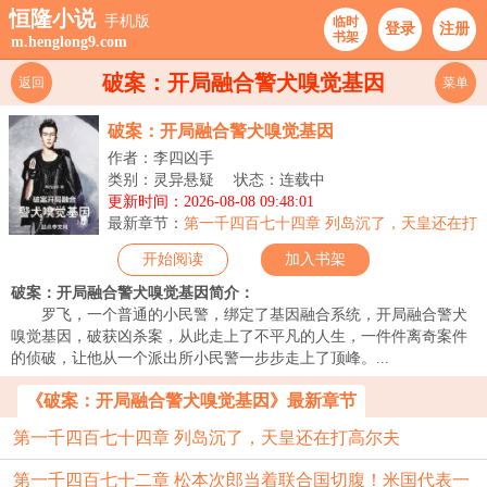
恒隆小说
手机版
临时
登录
注册
书架
m.henglong9.com
破案：开局融合警犬嗅觉基因
返回
菜单
破案：开局融合警犬嗅觉基因
作者：李四凶手
类别：灵异悬疑
状态：连载中
更新时间：2026-08-08 09:48:01
最新章节：
第一千四百七十四章 列岛沉了，天皇还在打
高尔夫
开始阅读
加入书架
破案：开局融合警犬嗅觉基因简介：
罗飞，一个普通的小民警，绑定了基因融合系统，开局融合警犬
嗅觉基因，破获凶杀案，从此走上了不平凡的人生，一件件离奇案件
的侦破，让他从一个派出所小民警一步步走上了顶峰。...
《破案：开局融合警犬嗅觉基因》最新章节
第一千四百七十四章 列岛沉了，天皇还在打高尔夫
第一千四百七十二章 松本次郎当着联合国切腹！米国代表一