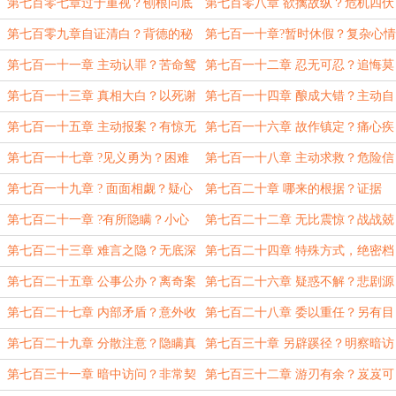
计？
第七百零七章过于重视？刨根问底
第七百零八章 欲擒故纵？危机四伏
第七百零九章自证清白？背德的秘
第七百一十章?暂时休假？复杂心情
密
第七百一十一章 主动认罪？苦命鸳
第七百一十二章 忍无可忍？追悔莫
鸯
及
第七百一十三章 真相大白？以死谢
第七百一十四章 酿成大错？主动自
罪
首
第七百一十五章 主动报案？有惊无
第七百一十六章 故作镇定？痛心疾
险
首
第七百一十七章 ?见义勇为？困难
第七百一十八章 主动求救？危险信
重重
号
第七百一十九章 ? 面面相觑？疑心
第七百二十章 哪来的根据？证据
四起
呢？
第七百二十一章 ?有所隐瞒？小心
第七百二十二章 无比震惊？战战兢
谨慎
兢
第七百二十三章 难言之隐？无底深
第七百二十四章 特殊方式，绝密档
渊
案？
第七百二十五章 公事公办？离奇案
第七百二十六章 疑惑不解？悲剧源
件
头
第七百二十七章 内部矛盾？意外收
第七百二十八章 委以重任？另有目
获
的
第七百二十九章 分散注意？隐瞒真
第七百三十章 另辟蹊径？明察暗访
相
第七百三十一章 暗中访问？非常契
第七百三十二章 游刃有余？岌岌可