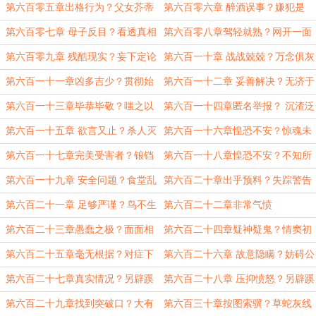
杀？
第六百零五章出格行为？父女芥蒂
第六百零六章 醉酒误事？嫌犯是
谁？
第六百零七章 母子反目？看透真相
第六百零八章驾轻就熟？网开一面
第六百零九章 残酷现实？妄下定论
第六百一十章 战战兢兢？万念俱灰
第六百一十一章凶多吉少？贯彻始
第六百一十二章 妥善解决？无济于
终
事
第六百一十三章毕恭毕敬？嗤之以
第六百一十四章匿名举报？ 沉渣泛
鼻
起
第六百一十五章 欲言又止？杀人灭
第六百一十六章惶恐不安？惊魂未
口
定
第六百一十七章完美受害者？锒铛
第六百一十八章惶恐不安？不知所
入狱
措
第六百一十九章 安全问题？食堂乱
第六百二十章出乎预料？失踪警告
象
第六百二十一章 足够严谨？鸟不生
第六百二十二章非常气愤
蛋
第六百二十三章愚蠢之极？面面相
第六百二十四章疑神疑鬼？情窦初
觑！
开？
第六百二十五章毫无根据？对症下
第六百二十六章 故意隐瞒？妨碍公
药
务
第六百二十七章真实情况？另辟蹊
第六百二十八章 压抑愤怒？另辟蹊
径
径
第六百二十九章找到突破口？大有
第六百三十章按图索骥？草蛇灰线