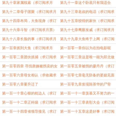
票）
票）
第九十章家属线索（求订阅求月
第九十一章这个卧底只有我适合
票）
（求订阅求月票）
第九十二章母子团聚（求订阅求月
第九十三章老叔的电话（求订阅求
票）
月票）
第九十四章布局，大鱼现身（求订
第九十五章狡猾的家伙（求订阅求
阅求月票）
月票）
第九十六章斗智（求订阅求月票）
第九十七章鹰眼发威（求订阅求月
票）
第九十八章长脸的事（求订阅求月
第九十九章大鱼终于上网（求订阅
票）
求月票）
第一百章抓到大鱼（求订阅求月
第一百零一章你以为在拍电影呢
票）
（求订阅求月票）
第一百零二章团伙抓捕（求订阅求
第一百零三章这是唯一能为郑北做
月票）
的（求订阅求月票）
第一百零四章 寻找唐姨被拐卖的女
第一百零五章被拐的廖丹丹（求订
儿（求订阅求月票）
阅求月票）
第一百零六章母女相认（求收藏求
第一百零七章毫无防备的婆媳见面
月票）
（求订阅求月票）
第一百零八章要升迁了
第一百零九章发现陈茶华的尸骨
（求订阅求月票）
第一百一十章心狠的枕边人（求订
第一百一十一章羡慕又不努力的一
阅求月票）
群人（求订阅求月票）
第一百一十二章正科级（求订阅求
第一百一十三章表彰大会（求订阅
月票）
求月票）
第一百一十四章省领导接见（求订
第一百一十五章这是好事（求订阅