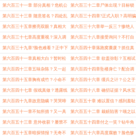
不同
第六百三十一章 部分真相？危机公
第六百三十二章尸体出现？目标锁
关？
定
第六百三十三章 随意签名？四处乱
第六百三十四章?正式入职？高明骗
跑
术
第六百三十五章擦亮双眼？真相大
第六百三十六章举一反三？惨绝人
白！
寰！
第六百三十七章高度重视？深入调
第六百三十八章接受询问？不打自
查？
招
第六百三十九章?脸色难看？正中下
第六百四十章落跑窝囊废？抓住真
怀
凶
第六百四十一章真相大白？暂时松
第六百四十二章 欲盖弥彰？互相试
口气
探
第六百四十三章五味杂陈？又一起
第六百四十四章坠楼身亡？配合调
命案？
查
第六百四十五章胸有成竹？小命不
第六百四十六章 缓兵之计？公之于
保
众
第六百四十七章 假戏真做？透露线
第六百四十八章 确切证据？风水宝
索
地
第六百四十九章故意隐瞒？哭哭啼
第六百五十章 难以置信？感到羞耻
啼？
第六百五十一章不知所措？又一具
第六百五十二章 栽赃陷害？嗤之以
尸体
鼻
第六百五十三章 意外收获？屡禁不
第六百五十四章付之一笑？钻牛角
止
尖
第六百五十五章暗探情报？无奇不
第六百五十六章高度腐败？脸色惨