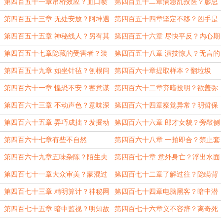
临
第四百五十一章吊桥效应？血口喷
第四百五十二章病急乱投医？廖总
人
慌了
第四百五十三章 无处安放？阿坤遇
第四百五十四章坚定不移？凶手是
害
他？
第四百五十五章 神秘线人？另有其
第四百五十六章 尽快平反？内心期
人
待
第四百五十七章隐藏的受害者？装
第四百五十八章 演技惊人？无言的
傻充楞
默契
第四百五十九章 如坐针毡？刨根问
第四百六十章提取样本？翻垃圾
底
桶？
第四百六十一章 惶恐不安？蓄意谋
第四百六十二章弃暗投明？欲盖弥
杀
彰
第四百六十三章 不动声色？意味深
第四百六十四章察觉异常？明哲保
长
身
第四百六十五章 弄巧成拙？发掘动
第四百六十六章 郎才女貌？旁敲侧
机
击
第四百六十七章有些不自然
第四百六十八章 一拍即合？禁止套
娃
第四百六十九章五味杂陈？陌生夫
第四百七十章 意外身亡？浮出水面
妻
第四百七十一章大众审美？蒙混过
第四百七十二章了解过往？隐瞒背
关
景
第四百七十三章 精明算计？神秘网
第四百七十四章电脑黑客？暗中潜
友
伏
第四百七十五章 暗中监视？明知故
第四百七十六章义不容辞？离奇死