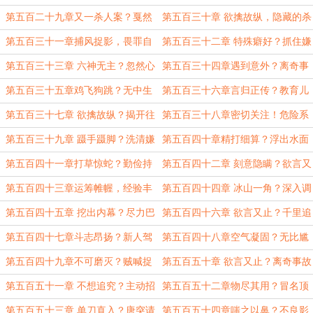
情
丝
第五百二十九章又一杀人案？戛然
第五百三十章 欲擒故纵，隐藏的杀
而止
手
第五百三十一章捕风捉影，畏罪自
第五百三十二章 特殊癖好？抓住嫌
杀
犯
第五百三十三章 六神无主？忽然心
第五百三十四章遇到意外？离奇事
虚
件
第五百三十五章鸡飞狗跳？无中生
第五百三十六章言归正传？教育儿
有
女
第五百三十七章 欲擒故纵？揭开往
第五百三十八章密切关注！危险系
事
数！
第五百三十九章 蹑手蹑脚？洗清嫌
第五百四十章精打细算？浮出水面
疑
第五百四十一章打草惊蛇？勤俭持
第五百四十二章 刻意隐瞒？欲言又
家
止
第五百四十三章运筹帷幄，经验丰
第五百四十四章 冰山一角？深入调
富
查
第五百四十五章 挖出内幕？尽力巴
第五百四十六章 欲言又止？千里追
结
凶
第五百四十七章斗志昂扬？新人驾
第五百四十八章空气凝固？无比尴
到
尬？
第五百四十九章不可磨灭？贼喊捉
第五百五十章 欲言又止？离奇事故
贼
第五百五十一章 不想追究？主动招
第五百五十二章物尽其用？冒名顶
惹
替
第五百五十三章 单刀直入？唐突请
第五百五十四章嗤之以鼻？不良影