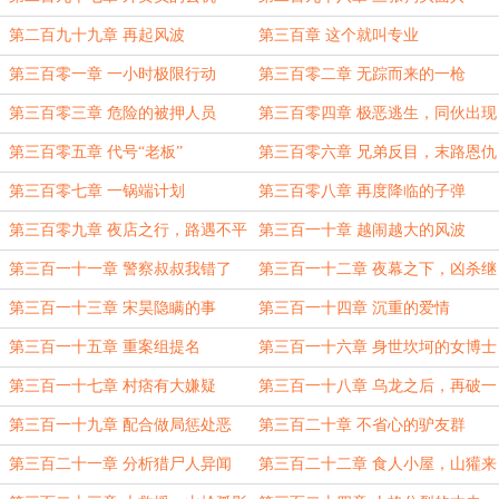
第二百九十九章 再起风波
第三百章 这个就叫专业
第三百零一章 一小时极限行动
第三百零二章 无踪而来的一枪
第三百零三章 危险的被押人员
第三百零四章 极恶逃生，同伙出现
第三百零五章 代号“老板”
第三百零六章 兄弟反目，末路恩仇
第三百零七章 一锅端计划
第三百零八章 再度降临的子弹
第三百零九章 夜店之行，路遇不平
第三百一十章 越闹越大的风波
第三百一十一章 警察叔叔我错了
第三百一十二章 夜幕之下，凶杀继
续
第三百一十三章 宋昊隐瞒的事
第三百一十四章 沉重的爱情
第三百一十五章 重案组提名
第三百一十六章 身世坎坷的女博士
第三百一十七章 村痞有大嫌疑
第三百一十八章 乌龙之后，再破一
案
第三百一十九章 配合做局惩处恶
第三百二十章 不省心的驴友群
第三百二十一章 分析猎尸人异闻
第三百二十二章 食人小屋，山獾来