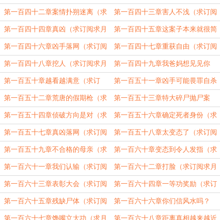
阅求月票）
（求订阅求月票）
第一百四十二章案情扑朔迷离（求
第一百四十三章害人不浅（求订阅
订阅求月票）
求月票）
第一百四十四章真凶（求订阅求月
第一百四十五章这案子本来就很简
票）
单（求订阅求月票）
第一百四十六章凶手落网（求订阅
第一百四十七章重获自由（求订阅
求月票）
求月票）
第一百四十八章挖人（求订阅求月
第一百四十九章我爸妈想见见你
票）
（求订阅求月票）
第一百五十章越看越满意（求订
第一百五十一章凶手可能畏罪自杀
阅）
了（求订阅求月票）
第一百五十二章荒唐的假期枪（求
第一百五十三章特大碎尸抛尸案
月票求订阅）
（求订阅求月票）
第一百五十四章侦破方向是对（求
第一百五十六章确定死者身份（求
订阅求月票）
订阅求月票）
第一百五十七章真凶落网（求订阅
第一百五十八章太变态了（求订阅
求月票）
求月票）
第一百五十九章不合格的母亲（求
第一百六十章变态到令人发指（求
订阅求月票）
订阅求月票）
第一百六十一章我们认输（求订阅
第一百六十二章打脸（求订阅求月
求月票）
票）
第一百六十三章表彰大会（求订阅
第一百六十四章一等功奖励（求订
求月票）
阅求月票）
第一百六十五章残缺尸体（求订阅
第一百六十六章你们信风水吗？
求月票）
（求月票求收藏）
第一百六十七章馋嘴立大功（求月
第一百六十八章距离真相越来越近