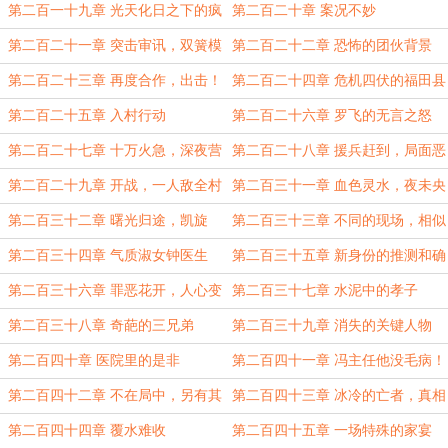
赎
第二百一十九章 光天化日之下的疯
第二百二十章 案况不妙
狂
第二百二十一章 突击审讯，双簧模
第二百二十二章 恐怖的团伙背景
式
第二百二十三章 再度合作，出击！
第二百二十四章 危机四伏的福田县
第二百二十五章 入村行动
第二百二十六章 罗飞的无言之怒
第二百二十七章 十万火急，深夜营
第二百二十八章 援兵赶到，局面恶
救
化
第二百二十九章 开战，一人敌全村
第二百三十一章 血色灵水，夜未央
第二百三十二章 曙光归途，凯旋
第二百三十三章 不同的现场，相似
的命案
第二百三十四章 气质淑女钟医生
第二百三十五章 新身份的推测和确
定
第二百三十六章 罪恶花开，人心变
第二百三十七章 水泥中的孝子
态
第二百三十八章 奇葩的三兄弟
第二百三十九章 消失的关键人物
第二百四十章 医院里的是非
第二百四十一章 冯主任他没毛病！
第二百四十二章 不在局中，另有其
第二百四十三章 冰冷的亡者，真相
人
大白
第二百四十四章 覆水难收
第二百四十五章 一场特殊的家宴