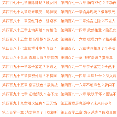
问
亡
第四百七十七章排除嫌疑？顾及旧
第四百七十八章 胸有成竹？主动自
情
首？
第四百七十九章逆来顺受，诡异现
第四百八十章诡异现场？极乐致死
场
第四百八十一章面红耳赤，逃避事
第四百八十二章难言之隐？不堪入
实
目
第四百八十三章主动离婚？你相信
第四百八十四章 欣然接受？隐忍负
吗？
重
第四百八十五章 提高警惕？深入敌
第四百八十六章 据理力争？格外重
营
视
第四百八十七章郑重其事？直截了
第四百八十八章狭路相逢？全是演
当
员？
第四百八十九章 真相大白？铲除凶
第四百九十章 明察暗访？贵圈真
手
乱！
第四百九十一章亲子鉴定？不速之
第四百九十二章亲子鉴定？全然不
客
顾
第四百九十三章保密处理？不得而
第四百九十四章 里应外合？深入调
知
查
第四百九十五章 察言观色？欲擒故
第四百九十六章不动声色？躲闪不
纵
及
第四百九十七章 证物消失？妄下定
第四百九十八章 耿耿于怀？图谋不
论
轨
第四百九十九章引火烧身？三无场
第五百章屏息凝神？未来的参考
所
第五百零一章 消防检查？干扰视听
第五百零二章 防火系统？假戏真做