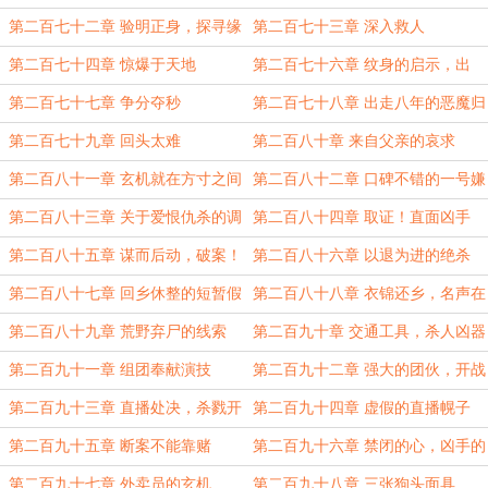
第二百七十二章 验明正身，探寻缘
第二百七十三章 深入救人
由
第二百七十四章 惊爆于天地
第二百七十六章 纹身的启示，出
招！
第二百七十七章 争分夺秒
第二百七十八章 出走八年的恶魔归
来
第二百七十九章 回头太难
第二百八十章 来自父亲的哀求
第二百八十一章 玄机就在方寸之间
第二百八十二章 口碑不错的一号嫌
疑人！
第二百八十三章 关于爱恨仇杀的调
第二百八十四章 取证！直面凶手
查
第二百八十五章 谋而后动，破案！
第二百八十六章 以退为进的绝杀
第二百八十七章 回乡休整的短暂假
第二百八十八章 衣锦还乡，名声在
期
外
第二百八十九章 荒野弃尸的线索
第二百九十章 交通工具，杀人凶器
第二百九十一章 组团奉献演技
第二百九十二章 强大的团伙，开战
第二百九十三章 直播处决，杀戮开
第二百九十四章 虚假的直播幌子
始
第二百九十五章 断案不能靠赌
第二百九十六章 禁闭的心，凶手的
恨
第二百九十七章 外卖员的玄机
第二百九十八章 三张狗头面具