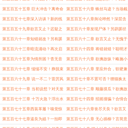
求
响
第五百五十五章 巨大冲击？离奇命
第五百五十六章 蛛丝马迹？当场截
案
胡
第五百五十七章深入访谈？新的线
第五百五十八章舆论哗然？深层含
索
义
第五百五十九章欲言又止？迟疑之
第五百六十章发现尸体？另辟蹊径
色
第五百六十一章知错就改？另有蹊
第五百六十二章 欲言又止？无愧于
跷
心
第五百六十三章暗流涌动？再次启
第五百六十四章 将错就错？聪明才
程
智
第五百六十五章为情所困？杳无音
第五百六十六章 欲擒故纵？略施小
讯
计
第五百六十七章 惴惴不安！挣脱束
第五百六十八章 里应外合，软硬兼
缚
施
第五百六十九章 说一不二？雷厉风
第五百七十章不置可否？狸猫换太
行
子
第五百七十一章 当初设想？对天发
第五百七十二章 顺藤摸瓜？欲擒故
誓
纵
第五百七十三章 十万火急？浮出水
第五百七十四章 招摇撞骗？合情合
面
理
第五百七十五章西装革履？嗅觉惊
第五百七十六章丧尽天良？欲言又
人
止。
第五百七十七章逼良为娼？一拍即
第五百七十八章 无心插柳？言简意