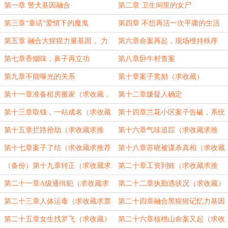
第一章 警犬基因融合
第二章 卫生间里的女尸
第三章“童话”爱情下的魔鬼
第四章 不想再活一次平庸的生活
第五章 融合大猩猩力量基因， 力
第六章命案再起，现场维持秩序
量暴涨
第七章香烟味，鼻子再立功
第八章卧牛村查案
第九章不能曝光的关系
第十章案子奖励（求收藏）
第十一章准备租房搬家（求收藏，
第十二章嫌疑人确定
求票票）
第十三章取钱，一站成名（求收藏
第十四章兰花小区案子告破，系统
求票票）
奖励（求收藏票票）
第十五章拦路抢劫（求收藏求推
第十六章气味追踪（求收藏求推
荐）
荐）
第十七章案子了结（求收藏求推荐
第十八章苏晓被谋杀真相（求收藏
票）
求推荐）
（备份）第十九章转正（求收藏求
第二十章工资到账（求收藏求推
票票）
荐）
第二十一章A级通缉犯（求收藏求
第二十二章执勤遇状况（求收藏）
票票）
第二十三章人体运毒（求收藏求票
第二十四章融合黑猩猩记忆力基因
票）
（求收藏）
第二十五章女生找罗飞（求收藏）
第二十六章核桃山命案又起（求收