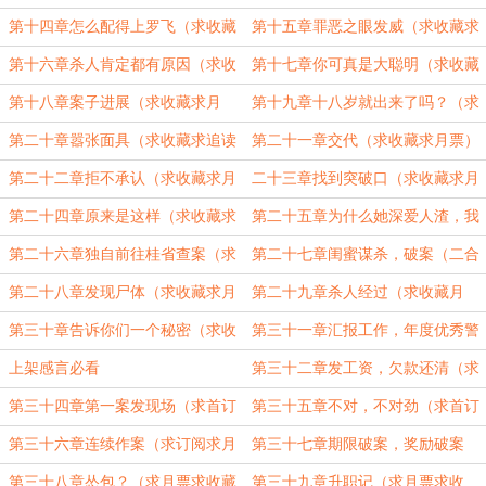
藏求月票）
求月票）
第十四章怎么配得上罗飞（求收藏
第十五章罪恶之眼发威（求收藏求
求月票）
月票）
第十六章杀人肯定都有原因（求收
第十七章你可真是大聪明（求收藏
藏求月票）
求月票）
第十八章案子进展（求收藏求月
第十九章十八岁就出来了吗？（求
票）
收藏求月票求追读）
第二十章嚣张面具（求收藏求追读
第二十一章交代（求收藏求月票）
求月票）
第二十二章拒不承认（求收藏求月
二十三章找到突破口（求收藏求月
票）
票）
第二十四章原来是这样（求收藏求
第二十五章为什么她深爱人渣，我
月票）
比人渣差哪儿了（求收藏求月票）
第二十六章独自前往桂省查案（求
第二十七章闺蜜谋杀，破案（二合
收藏求月票）
一求收藏求月票）
第二十八章发现尸体（求收藏求月
第二十九章杀人经过（求收藏月
票）
票）
第三十章告诉你们一个秘密（求收
第三十一章汇报工作，年度优秀警
藏求月票）
员评比（求收藏求月票）
上架感言必看
第三十二章发工资，欠款还清（求
首订求月票）
第三十四章第一案发现场（求首订
第三十五章不对，不对劲（求首订
求月票）
求月票，三十三章被审核了）
第三十六章连续作案（求订阅求月
第三十七章期限破案，奖励破案
票，二合一章）
（求收藏求月票，二合一）
第三十八章怂包？（求月票求收藏
第三十九章升职记（求月票求收