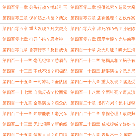
杀
第四百零一章 分头行动？抛砖引玉
第四百零二章 提供线索？超级大魔
王
第四百零三章 保护还是拘留？两次
第四百零四章 逻辑推理？团伙作案
意外
第四百零五章 重大发现？列文虎克
第四百零六章 猝死的巧合？卧底陈
苏建凡
刚
第四百零七章 打开心结？忍者神
第四百零八章 因爱生恨？光头凶手
龟！
第四百零九章 鲁莽行事？反目成仇
第四百一十章 死无对证？瞒天过海
第四百一十一章 毫无纪律？愁眉苦
第四百一十二章 挖掘真相？脑子有
脸
问题
第四百一十三章 不咸不淡？积极配
第四百一十四章 精湛演技？竟是局
合
中局
第四百一十五章 一时冲动？全队团
第四百一十六章 重大发现？临危受
建
命。
第四百一十七章 自我反省？按图索
第四百一十八章 全面社死？逼真演
骥
技
第四百一十九章 全靠演技？怨念的
第四百二十章 指挥布局？瓮中捉鳖
老父亲
第四百二十一章 知错能改！老父亲
第四百二十二章 拿捏心理！放虎归
的郁闷
山
第四百二十三章 无比艰巨？新的线
第四百二十四章 贼喊捉贼？好好市
索
民
第四百二十五章 信誓旦旦？血口喷
第四百二十六章 表里不一？ 疯狂