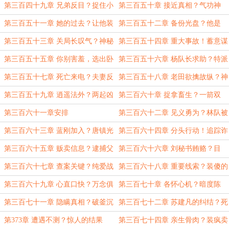
尖！
相？
第三百四十九章 兄弟反目？捉住小
第三百五十章 接近真相？气功神
老鼠
童！
第三百五十一章 她的过去？让他装
第三百五十二章 备份光盘？他是
到了！
谁？
第三百五十三章 关局长叹气？神秘
第三百五十四章 重大事故！蓄意谋
小礼物
害？
第三百五十五章 你别害羞，选出卧
第三百五十六章 杨队长求助？特派
底
调查员！
第三百五十七章 死亡来电？夫妻反
第三百五十八章 老田欲擒故纵？神
目！
枪罗飞！
第三百五十九章 逍遥法外？两起凶
第三百六十章 捉拿畜生？一箭双
案！
雕！
第三百六十一章安排
第三百六十二章 见义勇为？林队被
抓！
第三百六十三章 蓝刚加入？唐镇光
第三百六十四章 分头行动！追踪诈
现身！
骗犯！
第三百六十五章 贩卖信息？逮捕父
第三百六十六章 刘秘书贿赂？目
母！
标：望花镇！
第三百六十七章 查案关键？纯爱战
第三百六十八章 重要线索？装傻的
神！
开水壶
第三百六十九章 心直口快？万念俱
第三百七十章 各怀心机？暗度陈
灰！
仓！
第三百七十一章 隐瞒真相？破釜沉
第三百七十二章 苏建凡的纠结？死
舟
者是谁？
第373章 遭遇不测？惊人的结果
第三百七十四章 亲生骨肉？装疯卖