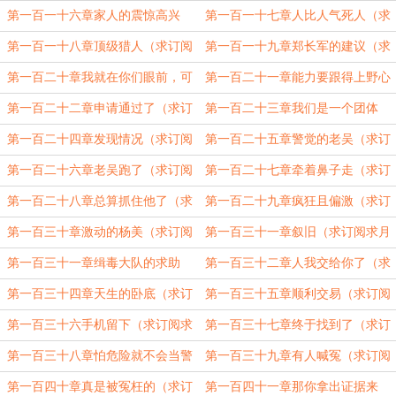
阅求月票）
求月票）
第一百一十六章家人的震惊高兴
第一百一十七章人比人气死人（求
（求订阅求月票）
订阅求月票）
第一百一十八章顶级猎人（求订阅
第一百一十九章郑长军的建议（求
求月票）
订阅求月票）
第一百二十章我就在你们眼前，可
第一百二十一章能力要跟得上野心
你们抓不到我（求订阅求月票）
（求订阅求月票）
第一百二十二章申请通过了（求订
第一百二十三章我们是一个团体
阅求月票）
（求订阅求月票）
第一百二十四章发现情况（求订阅
第一百二十五章警觉的老吴（求订
求月票）
阅）
第一百二十六章老吴跑了（求订阅
第一百二十七章牵着鼻子走（求订
求月票）
阅求月票）
第一百二十八章总算抓住他了（求
第一百二十九章疯狂且偏激（求订
订阅求月票）
阅）
第一百三十章激动的杨美（求订阅
第一百三十一章叙旧（求订阅求月
求月票）
票）
第一百三十一章缉毒大队的求助
第一百三十二章人我交给你了（求
（求订阅求月票）
订阅求月票）
第一百三十四章天生的卧底（求订
第一百三十五章顺利交易（求订阅
阅求月票）
求月票）
第一百三十六手机留下（求订阅求
第一百三十七章终于找到了（求订
月票）
阅求月票）
第一百三十八章怕危险就不会当警
第一百三十九章有人喊冤（求订阅
察了（求订阅求月票）
求月票）
第一百四十章真是被冤枉的（求订
第一百四十一章那你拿出证据来