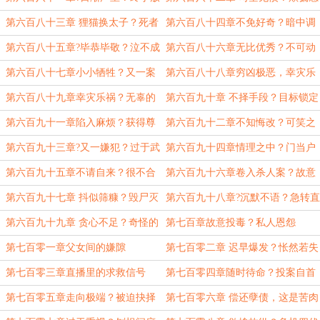
心
情？
第六百八十三章 狸猫换太子？死者
第六百八十四章不免好奇？暗中调
是谁？
查
第六百八十五章?毕恭毕敬？泣不成
第六百八十六章无比优秀？不可动
声
摇？
第六百八十七章小小牺牲？又一案
第六百八十八章穷凶极恶，幸灾乐
件
祸？
第六百八十九章幸灾乐祸？无辜的
第六百九十章 不择手段？目标锁定
肇事者
第六百九十一章陷入麻烦？获得尊
第六百九十二章不知悔改？可笑之
重
极
第六百九十三章?又一嫌犯？过于武
第六百九十四章情理之中？门当户
断
对
第六百九十五章不请自来？很不合
第六百九十六章卷入杀人案？故意
适
装蒜
第六百九十七章 抖似筛糠？毁尸灭
第六百九十八章?沉默不语？急转直
迹
下
第六百九十九章 贪心不足？奇怪的
第七百章故意投毒？私人恩怨
案件
第七百零一章父女间的嫌隙
第七百零二章 迟早爆发？怅然若失
第七百零三章直播里的求救信号
第七百零四章随时待命？投案自首
第七百零五章走向极端？被迫抉择
第七百零六章 偿还孽债，这是苦肉