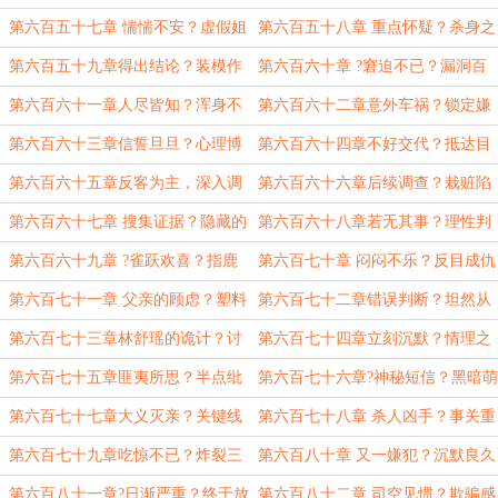
有
白
第六百五十七章 惴惴不安？虚假姐
第六百五十八章 重点怀疑？杀身之
妹
祸
第六百五十九章得出结论？装模作
第六百六十章 ?窘迫不已？漏洞百
样
出
第六百六十一章人尽皆知？浑身不
第六百六十二章意外车祸？锁定嫌
自在
犯
第六百六十三章信誓旦旦？心理博
第六百六十四章不好交代？抵达目
弈
的地
第六百六十五章反客为主，深入调
第六百六十六章后续调查？栽赃陷
查
害
第六百六十七章 搜集证据？隐藏的
第六百六十八章若无其事？理性判
秘密
断
第六百六十九章 ?雀跃欢喜？指鹿
第六百七十章 闷闷不乐？反目成仇
为马
第六百七十一章 父亲的顾虑？塑料
第六百七十二章错误判断？坦然从
姐妹？
容
第六百七十三章林舒瑶的诡计？讨
第六百七十四章立刻沉默？情理之
回公道
中
第六百七十五章匪夷所思？半点纰
第六百七十六章?神秘短信？黑暗萌
漏
芽
第六百七十七章大义灭亲？关键线
第六百七十八章 杀人凶手？事关重
索
大
第六百七十九章吃惊不已？炸裂三
第六百八十章 又一嫌犯？沉默良久
观
第六百八十一章?日渐严重？终于放
第六百八十二章 司空见惯？欺骗感