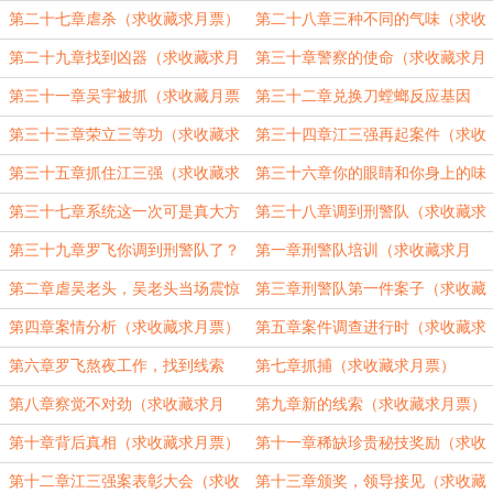
藏）
第二十七章虐杀（求收藏求月票）
第二十八章三种不同的气味（求收
藏）
第二十九章找到凶器（求收藏求月
第三十章警察的使命（求收藏求月
票卡）
票）
第三十一章吴宇被抓（求收藏月票
第三十二章兑换刀螳螂反应基因
啊兄弟们）
（求收藏票票）
第三十三章荣立三等功（求收藏求
第三十四章江三强再起案件（求收
月票）
藏求月票）
第三十五章抓住江三强（求收藏求
第三十六章你的眼睛和你身上的味
月票）
道（求收藏求票票）
第三十七章系统这一次可是真大方
第三十八章调到刑警队（求收藏求
（求收藏求月票）
票票）
第三十九章罗飞你调到刑警队了？
第一章刑警队培训（求收藏求月
（求收藏求月票）
票）
第二章虐吴老头，吴老头当场震惊
第三章刑警队第一件案子（求收藏
（求收藏求月票）
求月票）
第四章案情分析（求收藏求月票）
第五章案件调查进行时（求收藏求
月票）
第六章罗飞熬夜工作，找到线索
第七章抓捕（求收藏求月票）
（求收藏求月票）
第八章察觉不对劲（求收藏求月
第九章新的线索（求收藏求月票）
票）
第十章背后真相（求收藏求月票）
第十一章稀缺珍贵秘技奖励（求收
藏求月票）
第十二章江三强案表彰大会（求收
第十三章颁奖，领导接见（求收藏