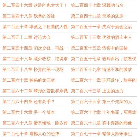
第二百四十六章 这装的也太大了！
第二百四十七章 深藏功与名
第二百四十八章 残暴的凶徒
第二百四十九章 现场的还原
第二百五十章 卑微之下扭曲的人性
第二百五十一章 失踪于酒会之后
第二百五十二章 讨论大会
第二百五十三章 优雅的酒庄主人
第二百五十四章 初次交锋，再战一
第二百五十五章 酒窖中的囚徒
场
第二百五十六章 意外收获，绝境求
第二百五十七章 破局而出，镇恶伏
生
法！
第二百五十八章 怪异的第一现场
第二百五十九章 情感不和的缘故
第二百六十章 神秘的第三者
第二百六十一章 连环反转，故事的
开始
第二百六十二章 畸形的爱欲和杀戮
第二百六十三章 上面的压力
第二百六十四章 还有高手？
第二百六十五章 第三个失踪的人
第二百六十六章 另一个版本
第二百六十七章 十年悔罪，冤孽难
赎
第二百六十八章 诸恶镇散，除岁跨
第二百六十九章 雾中奔跑的蜡像
年
第二百七十章 震撼人心的恐怖
第二百七十一章 蜡像大师宋雨生