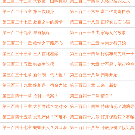
袭
第三百二十三章 大救援，山岭孤影
第三百二十四章 人格分裂的丈夫
第三百二十五章 第三次现身
第三百二十六章 富二代离奇自杀
第三百二十七章 差距之中的感情
第三百二十八章 正牌女友石心语
第三百二十九章 早有预谋
第三百三十章 胡家母女的故事
第三百三十一章 痴情之下藏邪心
第三百三十二章 省南之行开始
第三百三十三章 三人首此相聚
第三百三十四章 行棋布局先胜一子
第三百三十五章 韩铁生吃瘪
第三百三十六章 对不起，例行检查
第三百三十七章 新计划，钓大鱼！
第三百三十八章 扫毒开始
第三百三十九章 终相遇，宿命之战
第三百四十章 归来，新始
第三百四十一章 托付，悬案！
第三百四十二章 情杀？
第三百四十三章 大胆尝试？绝对公
第三百四十四章 特殊情况？池塘寻
平！
骨！
第三百四十五章 发现尸体？下落不
第三百四十六章 打开保险箱？有贼
明！
入室？
第三百四十七章 蛇蝎美人？风口浪
第三百四十八章 卧底身份？接近真