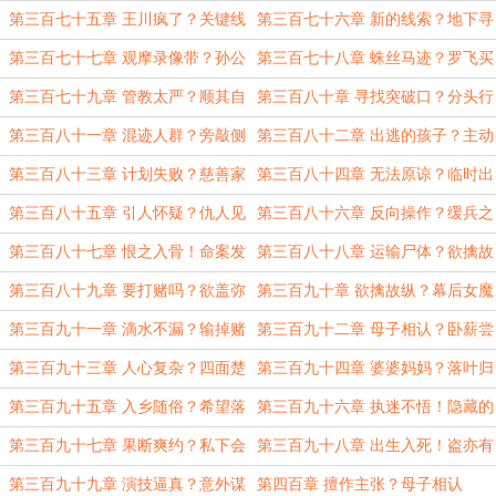
傻！
第三百七十五章 王川疯了？关键线
第三百七十六章 新的线索？地下寻
索！
宝！
第三百七十七章 观摩录像带？孙公
第三百七十八章 蛛丝马迹？罗飞买
子失踪！
保险？
第三百七十九章 管教太严？顺其自
第三百八十章 寻找突破口？分头行
然！
动！
第三百八十一章 混迹人群？旁敲侧
第三百八十二章 出逃的孩子？主动
击！
请缨！
第三百八十三章 计划失败？慈善家
第三百八十四章 无法原谅？临时出
唐诗羽！
差！
第三百八十五章 引人怀疑？仇人见
第三百八十六章 反向操作？缓兵之
面
计！
第三百八十七章 恨之入骨！命案发
第三百八十八章 运输尸体？欲擒故
生！
纵？
第三百八十九章 要打赌吗？欲盖弥
第三百九十章 欲擒故纵？幕后女魔
彰！
头？
第三百九十一章 滴水不漏？输掉赌
第三百九十二章 母子相认？卧薪尝
约？
胆！
第三百九十三章 人心复杂？四面楚
第三百九十四章 婆婆妈妈？落叶归
歌！
根！
第三百九十五章 入乡随俗？希望落
第三百九十六章 执迷不悟！隐藏的
空
真相
第三百九十七章 果断爽约？私下会
第三百九十八章 出生入死！盗亦有
晤
道
第三百九十九章 演技逼真？意外谋
第四百章 擅作主张？母子相认