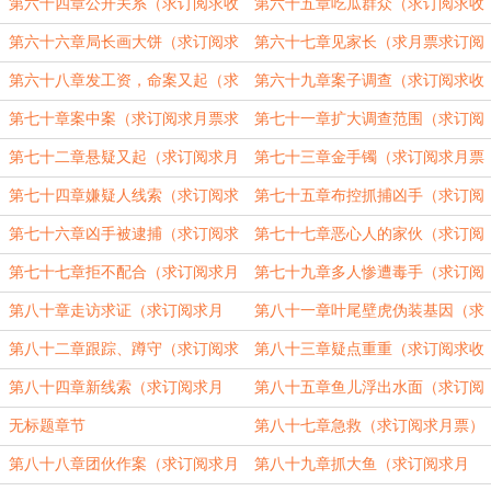
订阅求月票）
票）
第六十四章公开关系（求订阅求收
第六十五章吃瓜群众（求订阅求收
藏求月票）
藏求月票）
第六十六章局长画大饼（求订阅求
第六十七章见家长（求月票求订阅
月票求收藏）
求收藏）
第六十八章发工资，命案又起（求
第六十九章案子调查（求订阅求收
订阅求月票求收藏）
藏求月票）
第七十章案中案（求订阅求月票求
第七十一章扩大调查范围（求订阅
收藏）
求收藏求月票）
第七十二章悬疑又起（求订阅求月
第七十三章金手镯（求订阅求月票
票求收藏）
求收藏）
第七十四章嫌疑人线索（求订阅求
第七十五章布控抓捕凶手（求订阅
月票）
求月票）
第七十六章凶手被逮捕（求订阅求
第七十七章恶心人的家伙（求订阅
月票）
求月票）
第七十七章拒不配合（求订阅求月
第七十九章多人惨遭毒手（求订阅
票求收藏）
求月票）
第八十章走访求证（求订阅求月
第八十一章叶尾壁虎伪装基因（求
票）
订阅求月票）
第八十二章跟踪、蹲守（求订阅求
第八十三章疑点重重（求订阅求收
月票）
藏）
第八十四章新线索（求订阅求月
第八十五章鱼儿浮出水面（求订阅
票）
求月票）
无标题章节
第八十七章急救（求订阅求月票）
第八十八章团伙作案（求订阅求月
第八十九章抓大鱼（求订阅求月