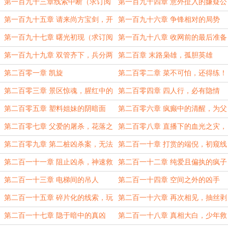
求月票）
订阅求月票）
第一百九十三章线索中断（求订阅
第一百九十四章 意外扯入的嫌疑公
求月票）
司（求订阅）
第一百九十五章 请来尚方宝剑，开
第一百九十六章 争锋相对的局势
干（求订阅求月票）
（求订阅求月票）
第一百九十七章 曙光初现（求订阅
第一百九十八章 收网前的最后准备
求月票）
第一百九十九章 双管齐下，兵分两
第二百章 末路枭雄，孤胆英雄
路
第二百零一章 凯旋
第二百零二章 菜不可怕，还得练！
第二百零三章 景区惊魂，腥红中的
第二百零四章 四人行，必有隐情
悲剧
第二百零五章 塑料姐妹的阴暗面
第二百零六章 疯癫中的清醒，为父
亦为凶
第二百零七章 父爱的屠杀，花落之
第二百零八章 直播下的血光之灾，
后
案发！
第二百零九章 第二桩凶杀案，无法
第二百一十章 打赏的端倪，初窥线
无天！
索
第二百一十一章 阻止凶杀，神速救
第二百一十二章 纯爱且偏执的疯子
人
第二百一十三章 电梯间的吊人
第二百一十四章 空间之外的凶手
第二百一十五章 碎片化的线索，玩
第二百一十六章 再次相见，抽丝剥
命的凶手
茧
第二百一十七章 隐于暗中的真凶
第二百一十八章 真相大白，少年救