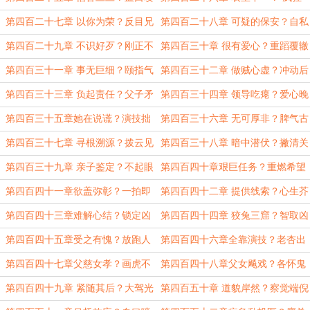
人
试探
第四百二十七章 以你为荣？反目兄
第四百二十八章 可疑的保安？自私
弟
自利
第四百二十九章 不识好歹？刚正不
第四百三十章 很有爱心？重蹈覆辙
阿
第四百三十一章 事无巨细？颐指气
第四百三十二章 做贼心虚？冲动后
使
果
第四百三十三章 负起责任？父子矛
第四百三十四章 领导吃瘪？爱心晚
盾
餐
第四百三十五章她在说谎？演技拙
第四百三十六章 无可厚非？脾气古
劣
怪
第四百三十七章 寻根溯源？拨云见
第四百三十八章 暗中潜伏？撇清关
日
系
第四百三十九章 亲子鉴定？不起眼
第四百四十章艰巨任务？重燃希望
的小动作
第四百四十一章欲盖弥彰？一拍即
第四百四十二章 提供线索？心生芥
合
蒂
第四百四十三章难解心结？锁定凶
第四百四十四章 狡兔三窟？智取凶
手
犯
第四百四十五章受之有愧？放跑人
第四百四十六章全靠演技？老杏出
渣
墙
第四百四十七章父慈女孝？画虎不
第四百四十八章父女飚戏？各怀鬼
成
胎
第四百四十九章 紧随其后？大驾光
第四百五十章 道貌岸然？察觉端倪