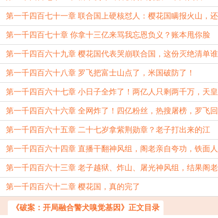
第一千四百七十一章 联合国上硬核怼人：樱花国瞒报火山，还
句“累赘”直接送
第一千四百七十章 你拿十三亿来骂我忘恩负义？账本甩你脸
想偷换我家？
第一千四百六十九章 樱花国代表哭崩联合国，这份灭绝清单谁
上
第一千四百六十八章 罗飞把富士山点了，米国破防了！
敢接？
第一千四百六十七章 小日子全炸了！两亿人只剩两千万，天皇
第一千四百六十六章 全网炸了！四亿粉丝，热搜屠榜，罗飞回
却带着黄金跑了
第一千四百六十五章 二十七岁拿紫荆勋章？老子打出来的江
国直接封神！
第一千四百六十四章 直播干翻神风组，阁老亲自夸功，铁面人
山，谁不服站出来
第一千四百六十三章 老子越狱、炸山、屠光神风组，结果阁老
从我们眼皮底下
第一千四百六十二章 樱花国，真的完了
亲自来门口接我
《破案：开局融合警犬嗅觉基因》正文目录