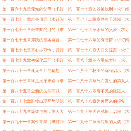
票求订阅）
（求订阅求月票）
第一百六十九章无知的父母（求订
第一百七十章凶器被找到（求订阅
阅求月票）
求月票）
第一百七十一章准备顶罪（求订阅
第一百七十二章案件终于清晰（求
求月票）
订阅求月票）
第一百七十三章做警察的目的（求
第一百七十四章矛盾的父爱（求订
订阅求月票）
阅求月票）
第一百七十五章郑凯的投案自首
第一百七十六章另有隐情（求订阅
（求订阅求月票）
求月票）
第一百七十七章其心亦可怜，其行
第一百七十八章人口失踪案（求订
不可恕（求订阅求月票）
阅求月票）
第一百七十九章初探化工厂（求订
第一百八十章差点酿成大错（求订
阅求月票）
阅求月票）
第一百八十一章死无全尸的猜想
第一百八十二杨美的远程启示（求
（求订阅求月票）
订阅求月票）
第一百八十三章终是兄弟末路（求
第一百八十四章死而复生的第九人
订阅求月票）
（求订阅求月票）
第一百八十五章全新的技能商城
第一百八十六章看不见的嫌疑人
（求订阅求月票）
（求订阅求月票）
第一百八十七章脏物出现局势明朗
第一百八十八章为善而来的报复
（求订阅求月票）
（求订阅求月票）
第一百八十九章爆炸危机，惊天大
第一百九十章火速驰援，启程（求
案（求订阅求月票）
订阅求月票）
第一百九十一章案件背景（求订阅
第一百九十二章医院里的大战（求