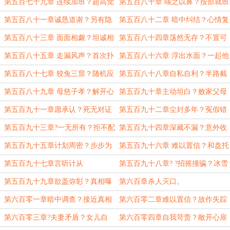
合
赅
第五百七十九章 连续加班？超高觉
第五百八十章 嗤之以鼻？按部就班
悟
第五百八十一章诚恳道谢？另有隐
第五百八十二章 暗中纠结？心情复
情
杂
第五百八十三章 面面相觑？坦诚相
第五百八十四章荡然无存？不置可
对
否
第五百八十五章 走漏风声？首次扑
第五百八十六章 浮出水面？一起他
空？
杀
第五百八十七章 狡兔三窟？随机应
第五百八十八章自私自利？半路截
变
胡
第五百八十九章 母慈子孝？解开心
第五百九十章主动坦白？败家父母
结
第五百九十一章愿承认？死无对证
第五百九十二章尘封多年？冤假错
案？
第五百九十三章?一无所有？拒不配
第五百九十四章深藏不漏？意外收
合
获
第五百九十五章计划周密？步步为
第五百九十六章 难以置信？和盘托
营
出
第五百九十七章言听计从
第五百九十八章? ?招摇撞骗？冰雪
聪明
第五百九十九章欲盖弥彰？真相曝
第六百章杀人灭口。
光
第六百零一章暗中调查？接近真相
第六百零二章难以置信？故作失踪
第六百零三章?夫妻矛盾？女儿自
第六百零四章自我苛责？敞开心扉