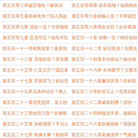
第五百零三章鉴定报告？破坏清
第五百零四章 凶杀现场？福祸相依
誉？
第五百零五章精神支持？陷入风波
第五百零六章善解人意？不堪设想
第五百零七章 演技一流？另有隐情
第五百零八章母女反目？步步紧逼
第五百零九章 忍无可忍？临危不乱
第五百一十章 相视一笑？稍安勿躁
第五百一十一章歇斯底里？案发现
第五百一十二章 依旧坚强？因爱生
场
恨
第五百一十三章 无地自容？至关重
第五百一十四章主动搭讪？做出牺
要
牲
第五百一十五章 仁至义尽？隐忍多
第五百一十六章 长相厮守？父爱无
年
言
第五百一十七章 不翼而飞？赃款丢
第五百一十八章撇清关系？目标锁
失
定
第五百一十九章无条件信任？狼人
第五百二十章欲言又止？负责到底
互踩
第五百二十一章别无选择，逼入绝
第五百二十二章威逼利诱？反咬一
境
口
第五百二十三章故意污蔑？软磨硬
第五百二十四章惶恐不安，栽赃陷
泡
害
第五百二十五章 追根溯源？不为人
第五百二十六章欲擒故纵？循循善
知
诱
第五百二十七章 终身大事？刺探军
第五百二十八章装傻充愣？气若游