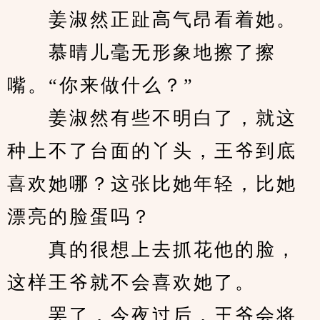
　　姜淑然正趾高气昂看着她。
　　慕晴儿毫无形象地擦了擦
嘴。“你来做什么？”
　　姜淑然有些不明白了，就这
种上不了台面的丫头，王爷到底
喜欢她哪？这张比她年轻，比她
漂亮的脸蛋吗？
　　真的很想上去抓花他的脸，
这样王爷就不会喜欢她了。
　　罢了，今夜过后，王爷会将