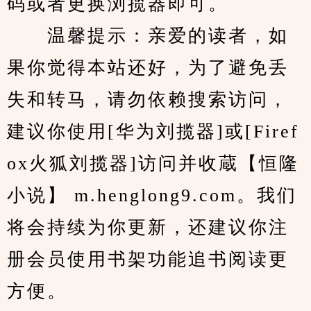
码或者更换浏揽器即可。
　　温馨提示：亲爱的读者，如
果你觉得本站还好，为了避免丢
失和转马，请勿依赖搜索访问，
建议你使用[华为刘揽器]或[Firef
ox火狐刘揽器]访问并收蔵【恒隆
小说】 m.henglong9.com。我们
将会持续为你更新，还建议你注
册会员使用书架功能追书阅读更
方便。