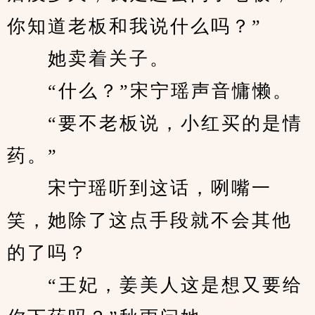
你知道老板和我说什么吗？”
　　她卖着关子。
　　“什么？”宋宁瑶声音慵懒。
　　“要不老板说，小红买的是情
药。”
　　宋宁瑶听到这话，咧嘴一
笑，她除了这点手段就不会其他
的了吗？
　　“王妃，姜美人这是想又要给