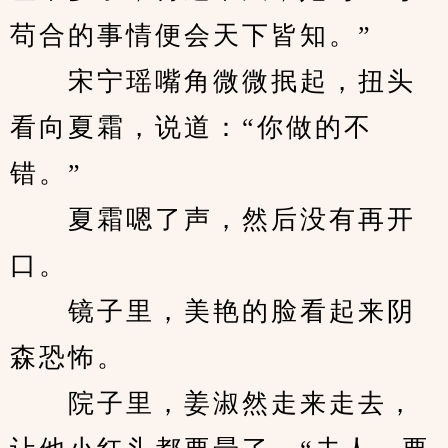
苟合的事情便会天下皆知。”
　　宋宁瑶嘴角微微抿起，扭头
看向夏霜，说道：“你做的不
错。”
　　夏霜嗯了声，然后没有再开
口。
　　镜子里，美艳的脸看起来阴
森恐怖。
　　院子里，姜淑然走来走去，