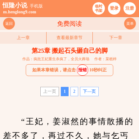
恒隆小说
手机版
临时
登录
注册
书架
m.henglong9.com
免费阅读
返回
菜单
上一章
查看最新章节
下一章
第25章 搬起石头砸自己的脚
作品：疯批王妃重生杀疯了，全员火葬场
作者：菜栀梓
如果本章错误，请点击
报错
10秒纠正
上一页
1
2
下—页
　　“王妃，姜淑然的事情散播的
差不多了，再过不久，她与乞丐