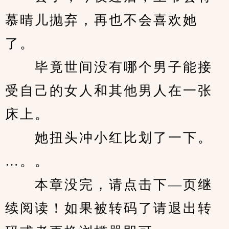
慕晴儿抛弃，再也不会喜欢她
了。
　　毕竟世间没有哪个男子能接
受自己的女人和其他男人在一张
床上。
　　她扭头冲小红比划了一下。
…。。
　　本章没完，请点击下—页继
续阅读！如果被转码了请退出转