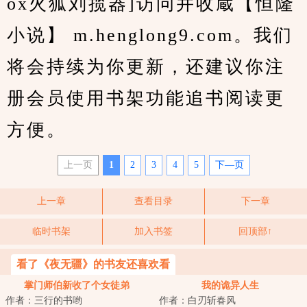
ox火狐刘揽器]访问并收蔵【恒隆
小说】 m.henglong9.com。我们
将会持续为你更新，还建议你注
册会员使用书架功能追书阅读更
方便。
上一页
1
2
3
4
5
下—页
上一章
查看目录
下一章
临时书架
加入书签
回顶部↑
看了《夜无疆》的书友还喜欢看
掌门师伯新收了个女徒弟
我的诡异人生
作者：三行的书哟
作者：白刃斩春风