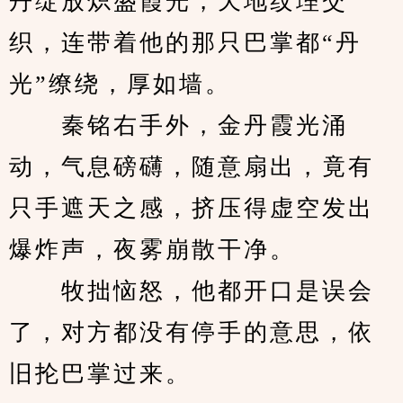
丹绽放炽盛霞光，天地纹理交
织，连带着他的那只巴掌都“丹
光”缭绕，厚如墙。
　　秦铭右手外，金丹霞光涌
动，气息磅礴，随意扇出，竟有
只手遮天之感，挤压得虚空发出
爆炸声，夜雾崩散干净。
　　牧拙恼怒，他都开口是误会
了，对方都没有停手的意思，依
旧抡巴掌过来。