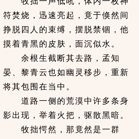
　　牧拙一声低吼，体内一枚神
符焚烧，迅速亮起，竟于倏然间
挣脱四人的束缚，摆脱禁锢，他
摸着青黑的皮肤，面沉似水。
　　余根生截断其去路，孟知
晏、黎青云也如幽灵移步，重新
将其包围在当中。
　　道路一侧的荒漠中许多条身
影出现，举着火把，驱散黑暗。
　　牧拙愕然，那竟然是一群