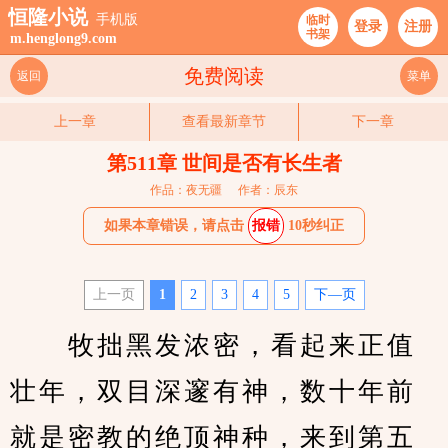
恒隆小说
手机版
临时
登录
注册
书架
m.henglong9.com
免费阅读
返回
菜单
上一章
查看最新章节
下一章
第511章 世间是否有长生者
作品：夜无疆
作者：辰东
如果本章错误，请点击
报错
10秒纠正
上一页
1
2
3
4
5
下—页
　　牧拙黑发浓密，看起来正值
壮年，双目深邃有神，数十年前
就是密教的绝顶神种，来到第五