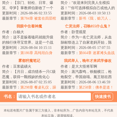
简介：【宗门、轻松、日常、爆
简介：“欢迎来到完美人生模拟
笑、夺笋】掌教师伯新收了一个
器！”“你可选择模拟自己或他人的
女徒弟。她很漂亮，让无数人为
更新时间：2026-08-06 02:33:55
人生，以此寻求诸多人生难题的
更新时间：2026-08-03 10:50:13
之神往。直至周...
最新章节：
第784章 被套在四层棺
解决方案！...
最新章节：
新书《我，赊刀人，
椁中的人
斗鬼神》已发
我眼中住着神魔
亡灵法师，召唤055什么鬼？
作者：白杨大
作者：卧雪观星
简介：这不是躲着嗑药就能升级
简介：作为一名亡灵法师，从血
的独行侠寻宝世界。这是一个战
脉献祭连上了自家老妈开始，陈
队为王、团战对决的群像玄幻世
更新时间：2026-08-04 10:15:11
默的画风就彻底走歪了。别人召
更新时间：2026-08-05 17:07:55
界……撩你，是...
最新章节：
第186章 高纯坦白身
唤僵尸，我家骷...
最新章节：
第664章 迷雾滩头血战
份，画大饼
领主豁然开朗 瀚海漫卷红旗
雾都狩魔笔记
我武举人，晚年才来武学修改
作者：豆浆硫磺火
作者：是大大怪将军啊
器！
简介：【月日，成功猎杀一只C级
简介：蒸汽轰鸣，铁舰横江，枪
恶魔，获得一颗残缺的焦化心
炮裂空，帝国崩塌。胤王朝在西
脏，灵性升华。】【月日，成功
更新时间：2026-08-07 02:35:05
洋巨舰与不可名状之力的交织下
更新时间：2026-08-06 13:46:59
猎杀一只温迪戈...
最新章节：
第298章 餐桌礼仪，躁
崩解，自此龙脉...
最新章节：
第258章：佛本是道！
动的奇诺牌（二合一）
建立佛国！怜生古佛神魂？
书名：
本站若有图片广告属于第三方接入，非本站所为，广告内容与本站无关，不代表
本站立场，请谨慎阅读。